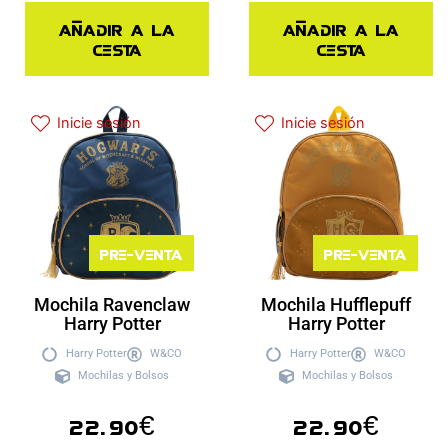
Añadir a la
Añadir a la
cesta
cesta
Inicie sesión
Inicie sesión
Pre-venta
Pre-venta
Mochila Ravenclaw
Mochila Hufflepuff
Harry Potter
Harry Potter
Harry Potter
W&CO
Harry Potter
W&CO
Mochilas y Bolsos
Mochilas y Bolsos
22.90
€
22.90
€