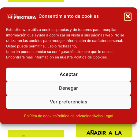
Consentimiento de cookies
Inicie sesión
Inicie sesión
Este sitio web utiliza cookies propias y de terceros para recopilar
información que ayuda a optimizar su visita a sus páginas web. No se
utilizarán las cookies para recoger información de carácter personal.
Usted puede permitir su uso o rechazarlo,
también puede cambiar su configuración siempre que lo desee.
Pre-venta
Pre-venta
Encontrará más información en nuestra Política de Cookies.
Bolsa portameriendas
Bolsa portameriendas
Aceptar
Ravenclaw Harry
Gryffindor Harry Potter
Potter
Harry Potter
W&CO
Denegar
Harry Potter
W&CO
Mochilas y Bolsos
Mochilas y Bolsos
Ver preferencias
16.90
€
16.90
€
Política de cookies
Política de privacidad
Aviso Legal
Añadir a la