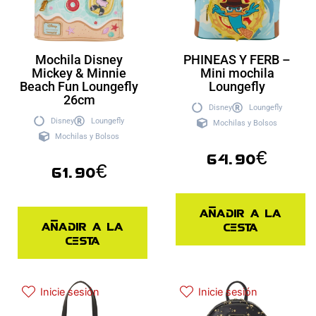
Mochila Disney
PHINEAS Y FERB –
Mickey & Minnie
Mini mochila
Beach Fun Loungefly
Loungefly
26cm
Disney
Loungefly
Disney
Loungefly
Mochilas y Bolsos
Mochilas y Bolsos
64.90
€
61.90
€
Añadir a la
Añadir a la
cesta
cesta
Inicie sesión
Inicie sesión