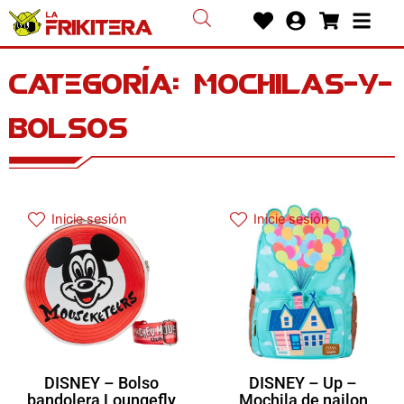
Ir
Heart
User-
Shoppin
Bars
al
circle
cart
contenido
Categoría: mochilas-y-
bolsos
Inicie sesión
Inicie sesión
DISNEY – Bolso
DISNEY – Up –
bandolera Loungefly
Mochila de nailon