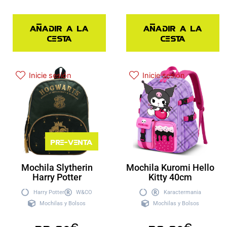
Añadir a la
Añadir a la
cesta
cesta
Inicie sesión
Inicie sesión
Pre-venta
Mochila Slytherin
Mochila Kuromi Hello
Harry Potter
Kitty 40cm
Harry Potter
W&CO
Karactermania
Mochilas y Bolsos
Mochilas y Bolsos