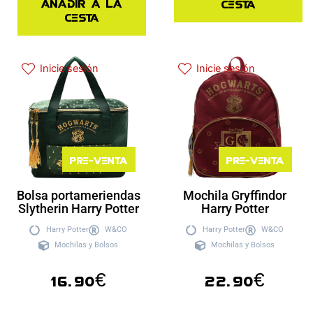
Añadir a la
cesta
cesta
Inicie sesión
Inicie sesión
Pre-venta
Pre-venta
Bolsa portameriendas
Mochila Gryffindor
Slytherin Harry Potter
Harry Potter
Harry Potter
W&CO
Harry Potter
W&CO
Mochilas y Bolsos
Mochilas y Bolsos
16.90
€
22.90
€