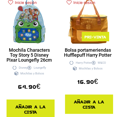
Inicie sesión
Inicie sesión
Pre-venta
Mochila Characters
Bolsa portameriendas
Toy Story 5 Disney
Hufflepuff Harry Potter
Pixar Loungefly 26cm
Harry Potter
W&CO
Disney
Loungefly
Mochilas y Bolsos
Mochilas y Bolsos
16.90
€
64.90
€
Añadir a la
Añadir a la
cesta
cesta