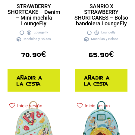
STRAWBERRY
SANRIO X
SHORTCAKE – Denim
STRAWBERRY
– Mini mochila
SHORTCAKES – Bolso
LoungeFly
bandolera LoungeFly
Loungefly
Loungefly
Mochilas y Bolsos
Mochilas y Bolsos
70.90
€
65.90
€
Añadir a
Añadir a
la cesta
la cesta
Inicie sesión
Inicie sesión