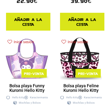
22.90
€
39.90
€
Añadir a la
Añadir a la
cesta
cesta
Inicie sesión
Inicie sesión
Pre-venta
Pre-venta
Bolsa playa Funny
Bolsa playa Feline
Kuromi Hello Kitty
Kuromi Hello Kitty
Hello kitty
Karactermania
Hello kitty
Karactermania
Mochilas y Bolsos
Mochilas y Bolsos