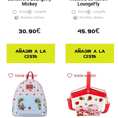
Mickey
LoungeFly
Disney
Loungefly
Disney
Loungefly
Mochilas y Bolsos
Mochilas y Bolsos
30.90
€
45.90
€
Añadir a la
Añadir a la
cesta
cesta
Inicie sesión
Inicie sesión