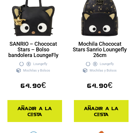
SANRIO – Chococat
Mochila Chococat
Stars – Bolso
Stars Sanrio Loungefly
bandolera LoungeFly
26cm
Loungefly
Loungefly
Mochilas y Bolsos
Mochilas y Bolsos
64.90
€
64.90
€
Añadir a la
Añadir a la
cesta
cesta