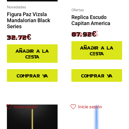
Novedades
Ofertas
Figura Paz Vizsla
Replica Escudo
Mandalorian Black
Capitan America
Series
109.90
€
87.92
€
40.90
€
32.72
€
Añadir a la
Añadir a la
cesta
cesta
Comprar ya
Comprar ya
Inicie sesión
Inicie sesión