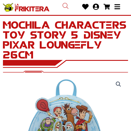
Ir
Heart
User-
Shoppin
Bars
al
circle
cart
contenido
Mochila Characters
Toy Story 5 Disney
Pixar Loungefly
26cm