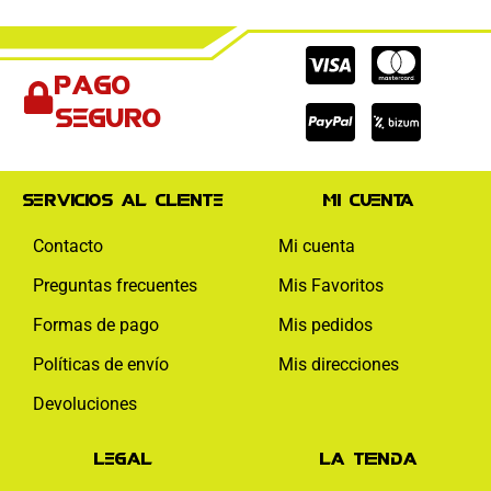
Cc-
Cc-
Cc-
Pago
visa
paypal
mas
seguro
Servicios al cliente
Mi cuenta
Contacto
Mi cuenta
Preguntas frecuentes
Mis Favoritos
Formas de pago
Mis pedidos
Políticas de envío
Mis direcciones
Devoluciones
Legal
La tienda