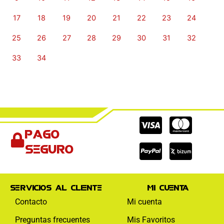
17
18
19
20
21
22
23
24
25
26
27
28
29
30
31
32
33
34
Cc-
Cc-
Cc-
Pago
visa
paypal
mas
seguro
Servicios al cliente
Mi cuenta
Contacto
Mi cuenta
Preguntas frecuentes
Mis Favoritos