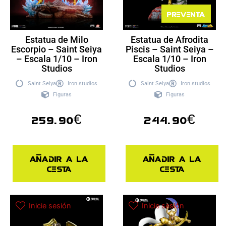
Preventa
Estatua de Milo
Estatua de Afrodita
Escorpio – Saint Seiya
Piscis – Saint Seiya –
– Escala 1/10 – Iron
Escala 1/10 – Iron
Studios
Studios
Saint Seiya
Iron studios
Saint Seiya
Iron studios
Figuras
Figuras
259.90
€
244.90
€
Añadir a la
Añadir a la
cesta
cesta
Inicie sesión
Inicie sesión