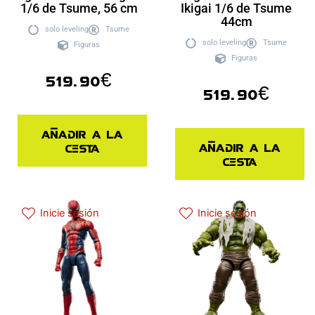
1/6 de Tsume, 56 cm
Ikigai 1/6 de Tsume
44cm
solo leveling
Tsume
solo leveling
Tsume
Figuras
Figuras
519.90
€
519.90
€
Añadir a la
Añadir a la
cesta
cesta
Inicie sesión
Inicie sesión