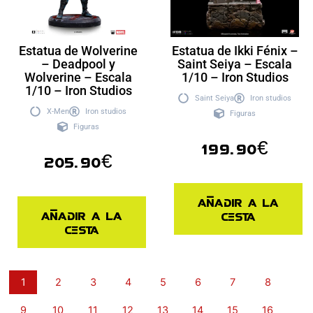
Estatua de Wolverine
Estatua de Ikki Fénix –
– Deadpool y
Saint Seiya – Escala
Wolverine – Escala
1/10 – Iron Studios
1/10 – Iron Studios
Saint Seiya
Iron studios
X-Men
Iron studios
Figuras
Figuras
199.90
€
205.90
€
Añadir a la
Añadir a la
cesta
cesta
1
2
3
4
5
6
7
8
9
10
11
12
13
14
15
16