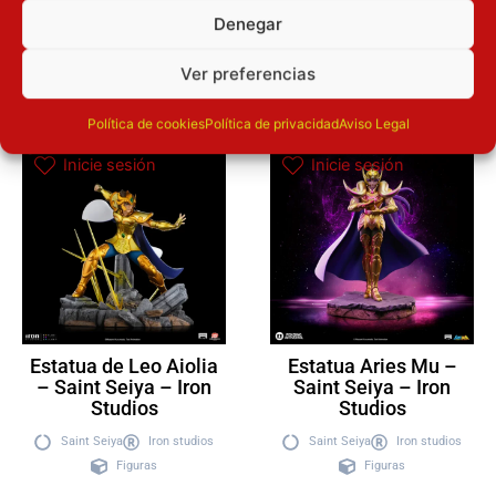
Denegar
Añadir a la
Añadir a la
cesta
Ver preferencias
cesta
Política de cookies
Política de privacidad
Aviso Legal
Inicie sesión
Inicie sesión
Estatua de Leo Aiolia
Estatua Aries Mu –
– Saint Seiya – Iron
Saint Seiya – Iron
Studios
Studios
Saint Seiya
Iron studios
Saint Seiya
Iron studios
Figuras
Figuras