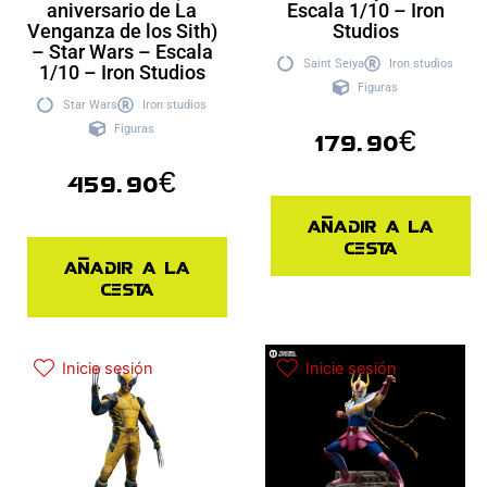
aniversario de La
Escala 1/10 – Iron
Venganza de los Sith)
Studios
– Star Wars – Escala
Saint Seiya
Iron studios
1/10 – Iron Studios
Figuras
Star Wars
Iron studios
Figuras
179.90
€
459.90
€
Añadir a la
cesta
Añadir a la
cesta
Inicie sesión
Inicie sesión