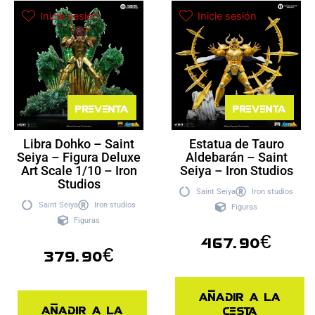
Inicie sesión
Inicie sesión
Preventa
Preventa
Libra Dohko – Saint
Estatua de Tauro
Seiya – Figura Deluxe
Aldebarán – Saint
Art Scale 1/10 – Iron
Seiya – Iron Studios
Studios
Saint Seiya
Iron studios
Saint Seiya
Iron studios
Figuras
Figuras
467.90
€
379.90
€
Añadir a la
Añadir a la
cesta