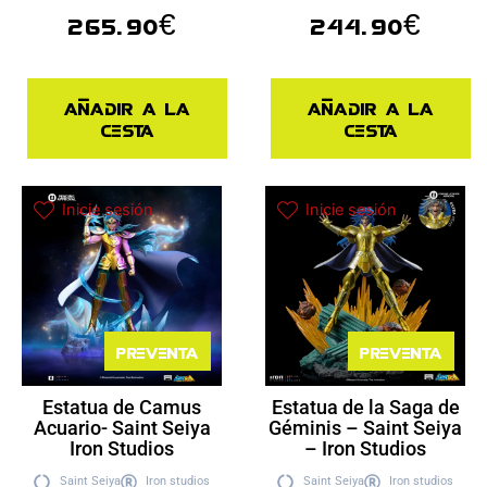
265.90
€
244.90
€
Añadir a la
Añadir a la
cesta
cesta
Inicie sesión
Inicie sesión
Preventa
Preventa
Estatua de Camus
Estatua de la Saga de
Acuario- Saint Seiya
Géminis – Saint Seiya
Iron Studios
– Iron Studios
Saint Seiya
Iron studios
Saint Seiya
Iron studios