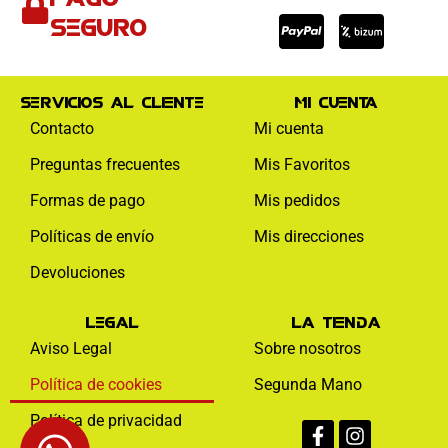
visa
paypal
mas
seguro
Servicios al cliente
Mi cuenta
Contacto
Mi cuenta
Preguntas frecuentes
Mis Favoritos
Formas de pago
Mis pedidos
Políticas de envío
Mis direcciones
Devoluciones
Legal
La tienda
Aviso Legal
Sobre nosotros
Política de cookies
Segunda Mano
Facebook-
Instagram
Política de privacidad
f