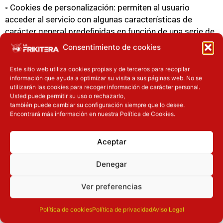
◦ Cookies de personalización: permiten al usuario
acceder al servicio con algunas características de
carácter general predefinidas en función de una serie de
criterios en el terminal del usuario como por ejemplo
Consentimiento de cookies
serian el idioma, el tipo de navegador a través del cual
accede al servicio, la configuración regional desde
Este sitio web utiliza cookies propias y de terceros para recopilar
información que ayuda a optimizar su visita a sus páginas web. No se
donde accede al servicio, etc.
utilizarán las cookies para recoger información de carácter personal.
◦ Cookies de análisis: permiten al responsable de las
Usted puede permitir su uso o rechazarlo,
mismas, el seguimiento y análisis del comportamiento
también puede cambiar su configuración siempre que lo desee.
Encontrará más información en nuestra Política de Cookies.
de los usuarios de los sitios web a los que están
vinculadas. La información recogida mediante este tipo
de cookies se utiliza en la medición de la actividad de
Aceptar
los sitios web, aplicación o plataforma y para la
elaboración de perfiles de navegación de los usuarios de
Denegar
dichos sitios, aplicaciones y plataformas, con el fin de
introducir mejoras en función del análisis de los datos
Ver preferencias
de uso que hacen los usuarios del servicio.
Política de cookies
Política de privacidad
Aviso Legal
◦ Cookies publicitarias: permiten la gestión, de la forma
más eficaz posible, de los espacios publicitarios.