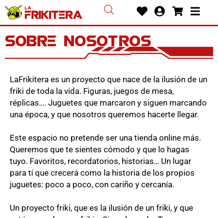
Ir
Heart
User-
Shoppin
Bars
al
circle
cart
contenido
Sobre nosotros
LaFrikitera es un proyecto que nace de la ilusión de un
friki de toda la vida. Figuras, juegos de mesa,
réplicas…. Juguetes que marcaron y siguen marcando
una época, y que nosotros queremos hacerte llegar.
Este espacio no pretende ser una tienda online más.
Queremos que te sientes cómodo y que lo hagas
tuyo. Favoritos, recordatorios, historias… Un lugar
para tí que crecerá como la historia de los propios
juguetes: poco a poco, con cariño y cercanía.
Un proyecto friki, que es la ilusión de un friki, y que