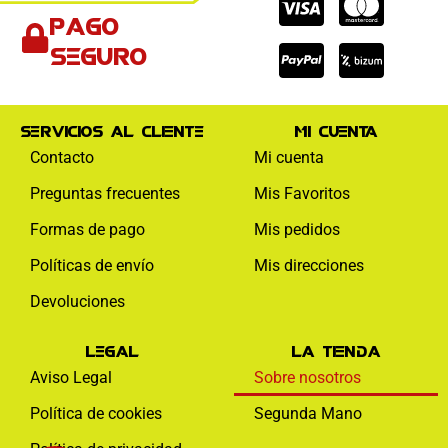
Cc-
Cc-
Cc-
Pago
visa
paypal
mas
seguro
Servicios al cliente
Mi cuenta
Contacto
Mi cuenta
Preguntas frecuentes
Mis Favoritos
Formas de pago
Mis pedidos
Políticas de envío
Mis direcciones
Devoluciones
Legal
La tienda
Aviso Legal
Sobre nosotros
Política de cookies
Segunda Mano
Facebook-
Instagram