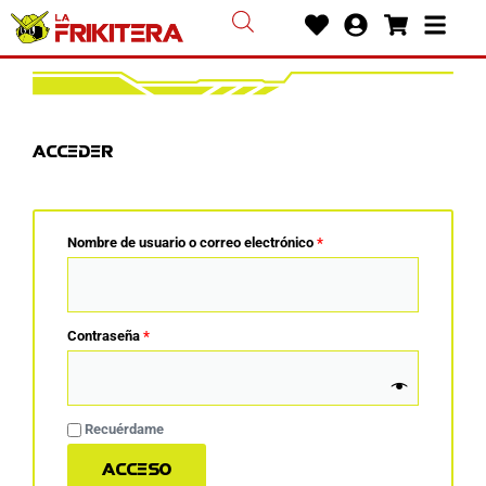
Ir
Heart
User-
Shoppin
Bars
al
circle
cart
contenido
Obligatorio
Obligatorio
Obligatorio
Acceder
Nombre de usuario o correo electrónico
*
Contraseña
*
Recuérdame
Acceso