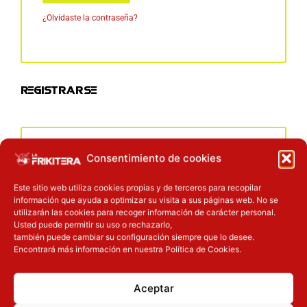
¿Olvidaste la contraseña?
Registrarse
Dirección de correo electrónico
*
Consentimiento de cookies
Este sitio web utiliza cookies propias y de terceros para recopilar
información que ayuda a optimizar su visita a sus páginas web. No se
Se enviará un enlace a tu dirección de correo electrónico
utilizarán las cookies para recoger información de carácter personal.
para establecer una nueva contraseña.
Usted puede permitir su uso o rechazarlo,
también puede cambiar su configuración siempre que lo desee.
Encontrará más información en nuestra Política de Cookies.
Tus datos personales se utilizarán para procesar tu pedido,
mejorar tu experiencia en esta web, gestionar el acceso a tu
cuenta y otros propósitos descritos en nuestra
política de
Aceptar
privacidad
.