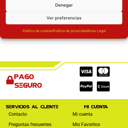
Denegar
Registrarse
Ver preferencias
Política de cookies
Política de privacidad
Aviso Legal
Cc-
Cc-
Cc-
Pago
visa
paypal
mas
seguro
Servicios al cliente
Mi cuenta
Contacto
Mi cuenta
Preguntas frecuentes
Mis Favoritos