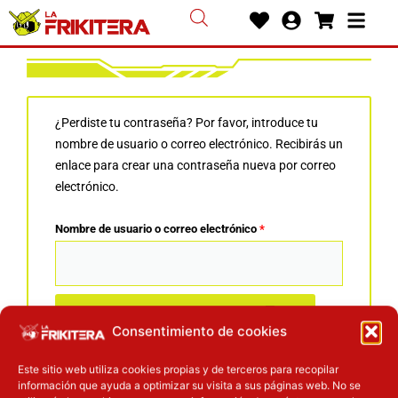
Ir
Heart
User-
Shoppin
Bars
al
circle
cart
contenido
Obligatorio
¿Perdiste tu contraseña? Por favor, introduce tu
nombre de usuario o correo electrónico. Recibirás un
enlace para crear una contraseña nueva por correo
electrónico.
Nombre de usuario o correo electrónico
*
Restablecer contraseña
Consentimiento de cookies
Este sitio web utiliza cookies propias y de terceros para recopilar
información que ayuda a optimizar su visita a sus páginas web. No se