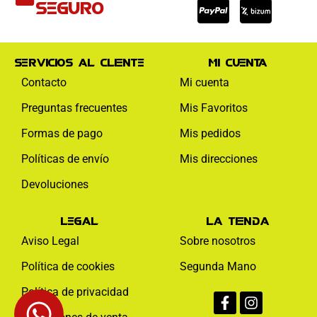
visa
paypal
mas
seguro
Servicios al cliente
Mi cuenta
Contacto
Mi cuenta
Preguntas frecuentes
Mis Favoritos
Formas de pago
Mis pedidos
Políticas de envío
Mis direcciones
Devoluciones
Legal
La tienda
Aviso Legal
Sobre nosotros
Política de cookies
Segunda Mano
Facebook-
Instagram
Política de privacidad
f