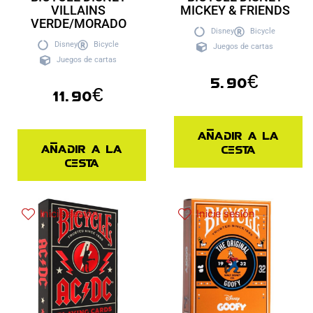
VILLAINS
MICKEY & FRIENDS
VERDE/MORADO
Disney
Bicycle
Disney
Bicycle
Juegos de cartas
Juegos de cartas
5.90
€
11.90
€
Añadir a la
Añadir a la
cesta
cesta
Inicie sesión
Inicie sesión