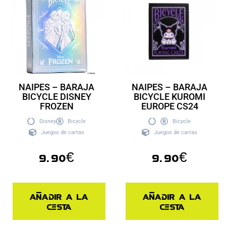
NAIPES – BARAJA
NAIPES – BARAJA
BICYCLE DISNEY
BICYCLE KUROMI
FROZEN
EUROPE CS24
Disney
Bicycle
Bicycle
Juegos de cartas
Juegos de cartas
9.90
€
9.90
€
Añadir a la
Añadir a la
cesta
cesta