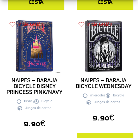
cesta
cesta
Inicie sesión
Inicie sesión
NAIPES – BARAJA
NAIPES – BARAJA
BICYCLE DISNEY
BICYCLE WEDNESDAY
PRINCESS PINK/NAVY
miercoles
Bicycle
Disney
Bicycle
Juegos de cartas
Juegos de cartas
9.90
€
9.90
€