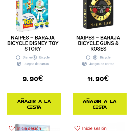
NAIPES – BARAJA
NAIPES – BARAJA
BICYCLE DISNEY TOY
BICYCLE GUNS &
STORY
ROSES
Disney
Bicycle
Bicycle
Juegos de cartas
Juegos de cartas
9.90
€
11.90
€
Añadir a la
Añadir a la
cesta
cesta
Inicie sesión
Inicie sesión