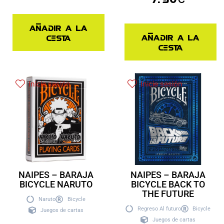
Añadir a la
Añadir a la
cesta
cesta
Inicie sesión
Inicie sesión
NAIPES – BARAJA
NAIPES – BARAJA
BICYCLE NARUTO
BICYCLE BACK TO
THE FUTURE
Naruto
Bicycle
Regreso Al futuro
Bicycle
Juegos de cartas
Juegos de cartas