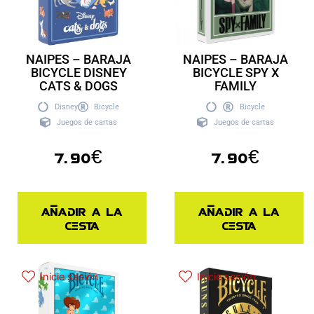
NAIPES – BARAJA
NAIPES – BARAJA
BICYCLE DISNEY
BICYCLE SPY X
CATS & DOGS
FAMILY
Disney
Bicycle
Bicycle
Juegos de cartas
Juegos de cartas
7.90
€
7.90
€
Añadir a la
Añadir a la
cesta
cesta
Inicie sesión
Inicie sesión