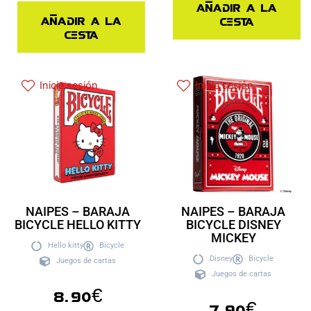
Añadir a la
Añadir a la
cesta
cesta
Inicie sesión
Inicie sesión
NAIPES – BARAJA
NAIPES – BARAJA
BICYCLE HELLO KITTY
BICYCLE DISNEY
MICKEY
Hello kitty
Bicycle
Disney
Bicycle
Juegos de cartas
Juegos de cartas
8.90
€
7.90
€