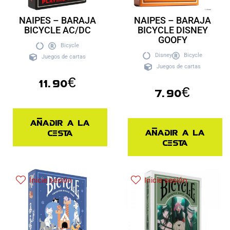
NAIPES – BARAJA
NAIPES – BARAJA
BICYCLE AC/DC
BICYCLE DISNEY
GOOFY
Bicycle
Disney
Bicycle
Juegos de cartas
Juegos de cartas
11.90
€
7.90
€
Añadir a la
Añadir a la
cesta
cesta
Inicie sesión
Inicie sesión