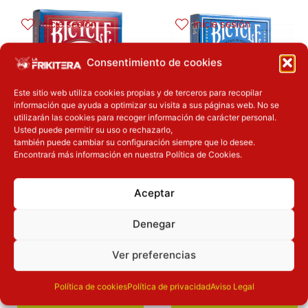
Inicie sesión
Inicie sesión
Consentimiento de cookies
Este sitio web utiliza cookies propias y de terceros para recopilar
información que ayuda a optimizar su visita a sus páginas web. No se
utilizarán las cookies para recoger información de carácter personal.
Usted puede permitir su uso o rechazarlo,
también puede cambiar su configuración siempre que lo desee.
NAIPES – BARAJA
NAIPES – BARAJA
Encontrará más información en nuestra Política de Cookies.
BICYCLE TOKIO
BICYCLE DISNEY
REVENGERS
DONALD DUCK
Aceptar
Bicycle
Disney
Bicycle
Juegos de cartas
Juegos de cartas
Denegar
9.90
€
7.90
€
Ver preferencias
Política de cookies
Política de privacidad
Aviso Legal
Añadir a la
Añadir a la