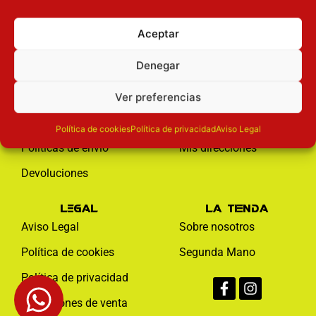
Aceptar
Servicios al cliente
Mi cuenta
Denegar
Contacto
Mi cuenta
Ver preferencias
Preguntas frecuentes
Mis Favoritos
Formas de pago
Mis pedidos
Política de cookies
Política de privacidad
Aviso Legal
Políticas de envío
Mis direcciones
Devoluciones
Legal
La tienda
Aviso Legal
Sobre nosotros
Política de cookies
Segunda Mano
Facebook-
Instagram
Política de privacidad
f
Condiciones de venta