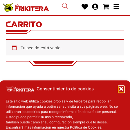
Ir
Heart
User-
Shoppin
Bars
al
circle
cart
contenido
Carrito
Tu pedido está vacío.
Consentimiento de cookies
Este sitio web utiliza cookies propias y de terceros para recopilar
información que ayuda a optimizar su visita a sus páginas web. No se
Cc-
Cc-
Cc-
utilizarán las cookies para recoger información de carácter personal.
Usted puede permitir su uso o rechazarlo,
Pago
también puede cambiar su configuración siempre que lo desee.
visa
paypal
mas
seguro
Encontrará más información en nuestra Política de Cookies.