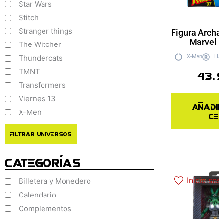
Star Wars
Stitch
Stranger things
Figura Arch
Marvel
The Witcher
Thundercats
X-Men
H
TMNT
43.
Transformers
Viernes 13
Añadi
X-Men
ce
Filtrar Universos
Categorías
Inicie se
Billetera y Monedero
Calendario
Complementos