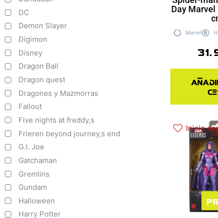
Day Marvel
DC
c
Demon Slayer
Marvel
H
Digimon
31.
Disney
Dragon Ball
Dragon quest
Añadi
ce
Dragones y Mazmorras
Fallout
Five nights at freddy,s
Inicie se
Frieren beyond journey,s end
G.I. Joe
Gatchaman
Gremlins
Gundam
Pr
Halloween
Harry Potter