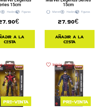
eries 15cm
15cm
l
Hasbro
Figuras
Marvel
Hasbro
Figuras
27.90
€
27.90
€
ñadir a la
Añadir a la
cesta
cesta
ie sesión
Inicie sesión
Pre-venta
Pre-venta