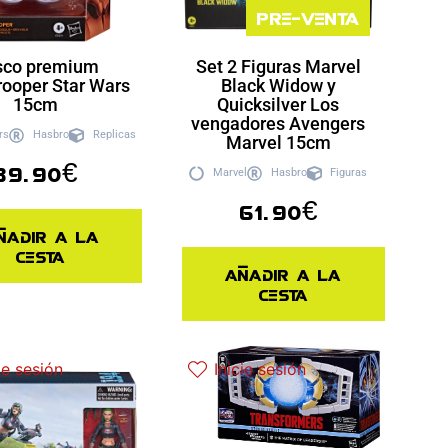
Pre-venta
sco premium
Set 2 Figuras Marvel
rooper Star Wars
Black Widow y
15cm
Quicksilver Los
vengadores Avengers
rs
Hasbro
Replicas
Marvel 15cm
39.90
€
Marvel
Hasbro
Figuras
61.90
€
ñadir a la
cesta
Añadir a la
cesta
ie sesión
Inicie sesión