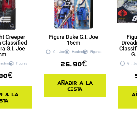
ht Creeper
Figura Duke G.I. Joe
Fig
h Classified
15cm
Dread
ra G.I. Joe
Classif
G.I. Joe
Hasbro
Figuras
cm
G.
26.90
€
asbro
Figuras
G.I. J
90
€
Añadir a la
cesta
r a la
A
sta