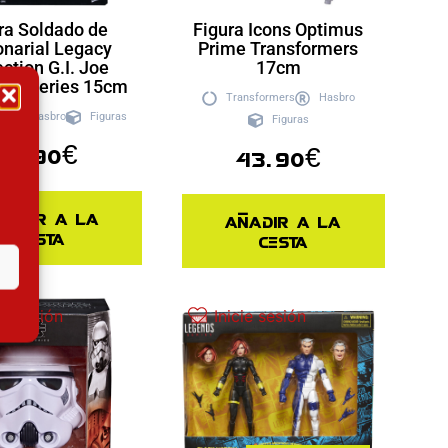
ra Soldado de
Figura Icons Optimus
onarial Legacy
Prime Transformers
ection G.I. Joe
17cm
fied Series 15cm
Transformers
Hasbro
oe
Hasbro
Figuras
Figuras
43.90
€
43.90
€
ñadir a la
Añadir a la
cesta
cesta
ie sesión
Inicie sesión