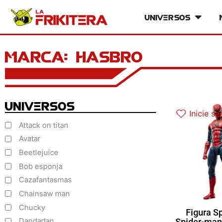
Ir
Universos
Open Un
al
contenido
Marca: hasbro
Universos
Inicie se
Attack on titan
Avatar
Beetlejuice
Bob esponja
Cazafantasmas
Chainsaw man
Chucky
Figura S
Dandadan
Spider-man