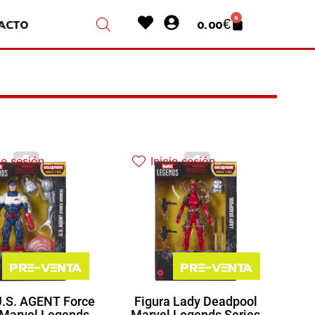
Heart
User-
0
acto
0.00
€
Cart
circle
ie sesión
Inicie sesión
Pre-venta
Pre-venta
U.S. AGENT Force
Figura Lady Deadpool
Marvel Legends
Marvel Legends Series