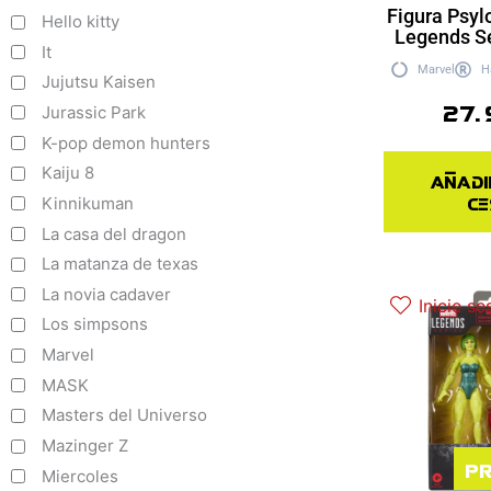
Figura Psyl
Hello kitty
Legends S
It
Marvel
H
Jujutsu Kaisen
27.
Jurassic Park
K-pop demon hunters
Kaiju 8
Añadi
ce
Kinnikuman
La casa del dragon
La matanza de texas
La novia cadaver
Inicie se
Los simpsons
Marvel
MASK
Masters del Universo
Mazinger Z
Pr
Miercoles