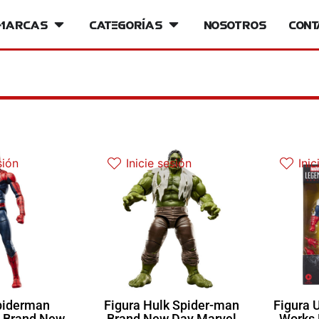
iversos
Marcas
Open Marcas
Categorías
Open Categorías
Nosotros
Cont
sión
Inicie sesión
Inic
piderman
Figura Hulk Spider-man
Figura 
 Brand New
Brand New Day Marvel
Works 