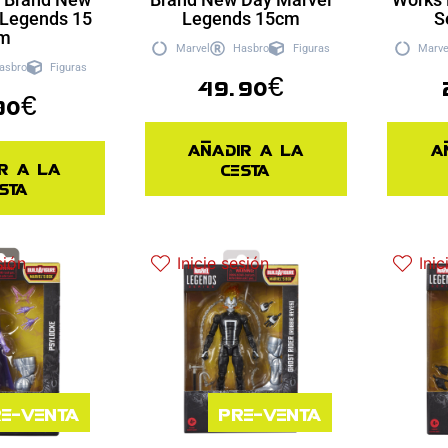
 Legends 15
Legends 15cm
S
m
Marvel
Hasbro
Figuras
Marve
asbro
Figuras
49.90
€
90
€
Añadir a la
A
r a la
cesta
sta
sión
Inicie sesión
Inic
e-venta
Pre-venta