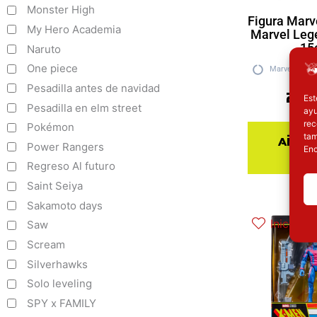
Monster High
Figura Marv
My Hero Academia
Marvel Leg
15
Naruto
One piece
Marvel
H
Pesadilla antes de navidad
27.
Est
Pesadilla en elm street
ayu
rec
Pokémon
tam
Añadi
Power Rangers
Enc
ce
Regreso Al futuro
Saint Seiya
Sakamoto days
Inicie se
Saw
Scream
Silverhawks
Solo leveling
SPY x FAMILY