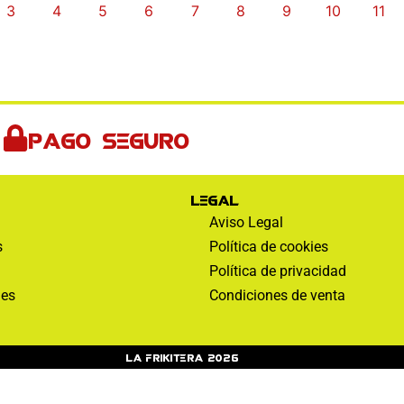
3
4
5
6
7
8
9
10
11
Pago seguro
Legal
Aviso Legal
s
Política de cookies
Política de privacidad
nes
Condiciones de venta
La Frikitera 2026
Web monitoreada de forma activa