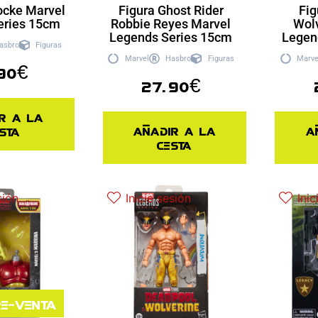
ocke Marvel
Figura Ghost Rider
Fig
eries 15cm
Robbie Reyes Marvel
Wol
Legends Series 15cm
Legen
asbro
Figuras
Marvel
Hasbro
Figuras
Marve
90
€
27.90
€
r a la
Añadir a la
A
sta
cesta
sión
Inicie sesión
Inic
e-venta