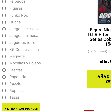
Felpudos
Figuras
Funko Pop
Hucha
Juegos de cartas
Figura Nig
D.I.R.E Tec
Juegos de mesa
Series Cob
Juguetes retro
15
Kit Construccion
G.I. Joe
H
Maqueta
26.
Mochilas y Bolsos
Ofertas
Añadi
Papeleria
ce
Puzzle
Replicas
Tazas
Filtrar Categorías