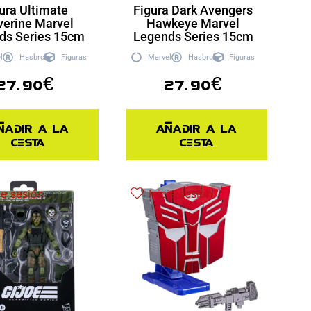
ura Ultimate
Figura Dark Avengers
verine Marvel
Hawkeye Marvel
ds Series 15cm
Legends Series 15cm
l
Hasbro
Figuras
Marvel
Hasbro
Figuras
27.90
€
27.90
€
ñadir a la
Añadir a la
cesta
cesta
ie sesión
Inicie sesión