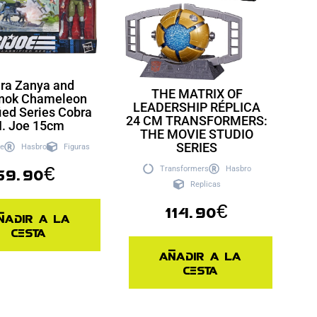
ura Zanya and
THE MATRIX OF
nok Chameleon
LEADERSHIP RÉPLICA
ied Series Cobra
24 CM TRANSFORMERS:
I. Joe 15cm
THE MOVIE STUDIO
SERIES
oe
Hasbro
Figuras
59.90
€
Transformers
Hasbro
Replicas
114.90
€
ñadir a la
cesta
Añadir a la
cesta