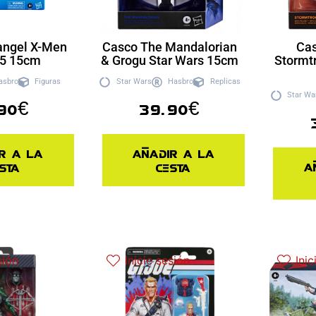
angel X-Men
Casco The Mandalorian
Ca
 5 15cm
& Grogu Star Wars 15cm
Stormt
asbro
Figuras
Star Wars
Hasbro
Replicas
Star Wa
90
€
39.90
€
r a la
Añadir a la
A
sta
cesta
sión
Inicie sesión
Inic