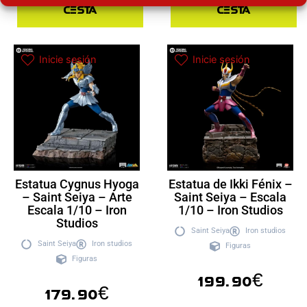
cesta
cesta
Inicie sesión
Inicie sesión
Estatua Cygnus Hyoga
Estatua de Ikki Fénix –
– Saint Seiya – Arte
Saint Seiya – Escala
Escala 1/10 – Iron
1/10 – Iron Studios
Studios
Saint Seiya
Iron studios
Saint Seiya
Iron studios
Figuras
Figuras
199.90
€
179.90
€