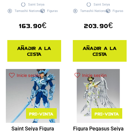
Saint Seiya
Saint Seiya
Tamashii Nations
Figuras
Tamashii Nations
Figuras
163.90
€
203.90
€
Añadir a la
Añadir a la
cesta
cesta
Inicie sesión
Inicie sesión
Pre-venta
Pre-venta
Saint Seiya Figura
Figura Pegasus Seiya