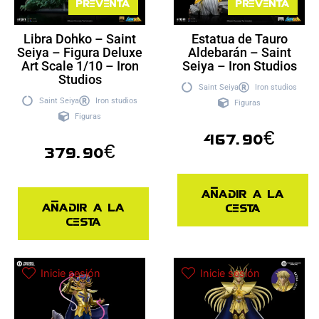
Preventa
Preventa
Libra Dohko – Saint
Estatua de Tauro
Seiya – Figura Deluxe
Aldebarán – Saint
Art Scale 1/10 – Iron
Seiya – Iron Studios
Studios
Saint Seiya
Iron studios
Saint Seiya
Iron studios
Figuras
Figuras
467.90
€
379.90
€
Añadir a la
Añadir a la
cesta
cesta
Inicie sesión
Inicie sesión