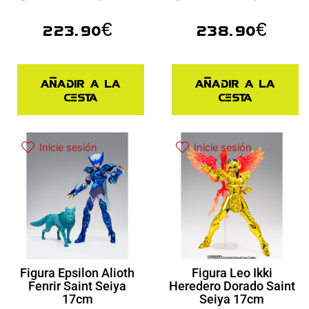
223.90
€
238.90
€
Añadir a la
Añadir a la
cesta
cesta
Inicie sesión
Inicie sesión
Figura Epsilon Alioth
Figura Leo Ikki
Fenrir Saint Seiya
Heredero Dorado Saint
17cm
Seiya 17cm