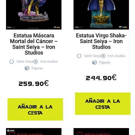
Estatua Máscara
Estatua Virgo Shaka-
Mortal del Cáncer –
Saint Seiya – Iron
Saint Seiya – Iron
Studios
Studios
Saint Seiya
Iron studios
Saint Seiya
Iron studios
Figuras
Figuras
244.90
€
259.90
€
Añadir a la
Añadir a la
cesta
cesta
Inicie sesión
Inicie sesión