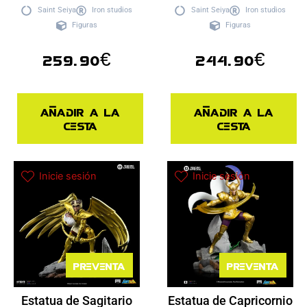
Saint Seiya
Iron studios
Saint Seiya
Iron studios
Figuras
Figuras
259.90
€
244.90
€
Añadir a la
Añadir a la
cesta
cesta
Inicie sesión
Inicie sesión
Preventa
Preventa
Estatua de Sagitario
Estatua de Capricornio