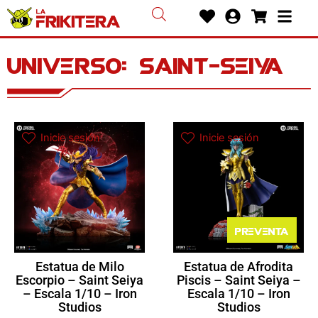
Ir
Heart
User-
Shoppin
Bars
al
circle
cart
contenido
Universo: saint-seiya
Inicie sesión
Inicie sesión
Preventa
Estatua de Milo
Estatua de Afrodita
Escorpio – Saint Seiya
Piscis – Saint Seiya –
– Escala 1/10 – Iron
Escala 1/10 – Iron
Studios
Studios