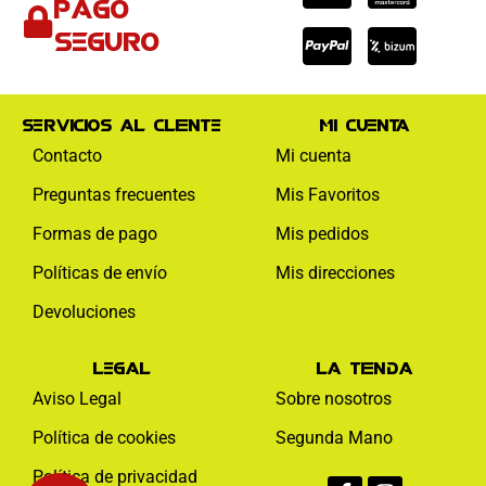
Pago
visa
paypal
mas
seguro
Servicios al cliente
Mi cuenta
Contacto
Mi cuenta
Preguntas frecuentes
Mis Favoritos
Formas de pago
Mis pedidos
Políticas de envío
Mis direcciones
Devoluciones
Legal
La tienda
Aviso Legal
Sobre nosotros
Política de cookies
Segunda Mano
Facebook-
Instagram
Política de privacidad