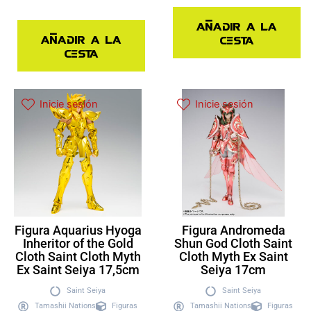
Añadir a la
Añadir a la
cesta
cesta
Inicie sesión
Inicie sesión
Figura Aquarius Hyoga
Figura Andromeda
Inheritor of the Gold
Shun God Cloth Saint
Cloth Saint Cloth Myth
Cloth Myth Ex Saint
Ex Saint Seiya 17,5cm
Seiya 17cm
Saint Seiya
Saint Seiya
Tamashii Nations
Figuras
Tamashii Nations
Figuras