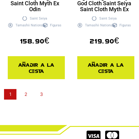
Saint Cloth Myth Ex
God Cloth Saint Seiya
Odin
Saint Cloth Myth Ex
Saint Seiya
Saint Seiya
Tamashii Nations
Figuras
Tamashii Nations
Figuras
158.90
€
219.90
€
Añadir a la
Añadir a la
cesta
cesta
1
2
3
Cc-
Cc-
Cc-