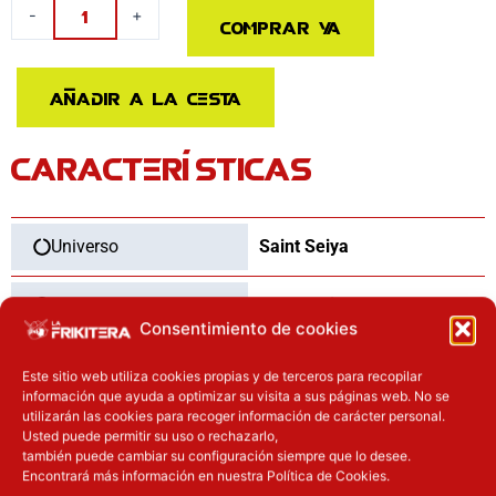
Estatua
-
+
Comprar ya
de
Capricornio
Shura
Añadir a la cesta
-
Saint
CARACTERÍSTICAS
Seiya
-
Escala
1/10
Universo
Saint Seiya
-
Iron
Marca
Iron studios
Studios
Consentimiento de cookies
cantidad
Categoría
Figuras
Este sitio web utiliza cookies propias y de terceros para recopilar
información que ayuda a optimizar su visita a sus páginas web. No se
utilizarán las cookies para recoger información de carácter personal.
Tipo
Nuevo
Usted puede permitir su uso o rechazarlo,
también puede cambiar su configuración siempre que lo desee.
Encontrará más información en nuestra Política de Cookies.