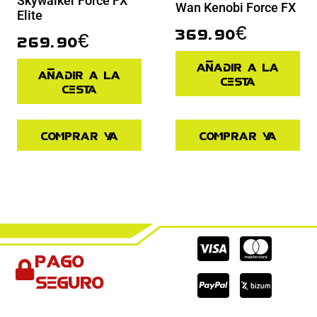
Skywalker Force FX
Wan Kenobi Force FX
Elite
369.90
€
269.90
€
Añadir a la
Añadir a la
cesta
cesta
Comprar ya
Comprar ya
Cc-
Cc-
Cc-
Pago
visa
paypal
mas
seguro