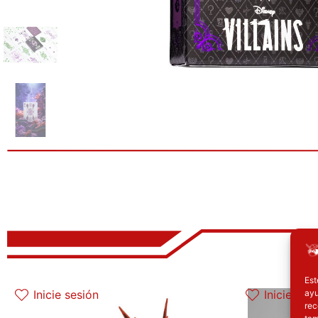
El precio original era: 32.90€.
El precio actual es: 26.32€.
El 
Est
ayu
Inicie sesión
Inicie ses
rec
tam