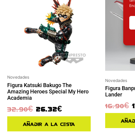
Enc
Novedades
Novedades
Figura Katsuki Bakugo The
Figura Banp
Amazing Heroes Special My Hero
Lander
Academia
16.90
€
32.90
€
26.32
€
Añad
Añadir a la cesta