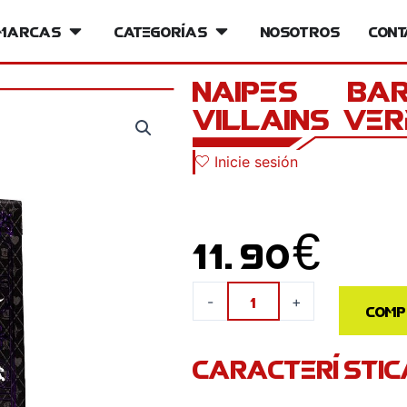
iversos
Marcas
Open Marcas
Categorías
Open Categorías
Nosotros
Cont
NAIPES – BA
VILLAINS VE
Inicie sesión
11.90
€
NAIPES
-
+
Comp
-
BARAJA
CARACTERÍSTIC
BICYCLE
DISNEY