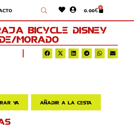
Heart
User-
0
acto
0.00
€
Cart
circle
RAJA BICYCLE DISNEY
RDE/MORADO
rar ya
Añadir a la cesta
AS