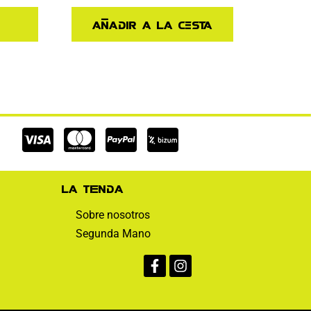
Añadir a la cesta
Cc-
Cc-
Cc-
visa
mastercard
paypal
La tienda
Sobre nosotros
Segunda Mano
Facebook-
Instagram
f