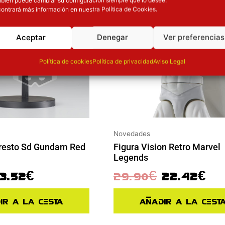
ontrará más información en nuestra Política de Cookies.
Aceptar
Denegar
Ver preferencias
Política de cookies
Política de privacidad
Aviso Legal
Novedades
Figura Vision Retro Marvel
resto Sd Gundam Red
Legends
29.90
€
22.42
€
13.52
€
Añadir a la cest
ir a la cesta