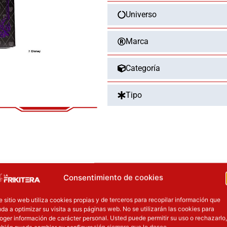
VILLAINS
Universo
VERDE/MORADO
cantidad
Marca
Categoría
Tipo
OTROS PRODUCT
Consentimiento de cookies
precio original era: 16.90€.
El precio actual es: 13.52€.
El precio original era: 29.90€.
El precio a
e sitio web utiliza cookies propias y de terceros para recopilar información que
da a optimizar su visita a sus páginas web. No se utilizarán las cookies para
ión
Inicie sesión
oger información de carácter personal. Usted puede permitir su uso o rechazarlo,
bién puede cambiar su configuración siempre que lo desee.