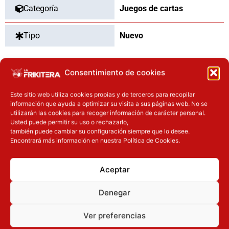
Categoría
Juegos de cartas
Tipo
Nuevo
Consentimiento de cookies
OTROS PRODUCTOS QUE TE
Este sitio web utiliza cookies propias y de terceros para recopilar
PUEDEN INTERESAR
información que ayuda a optimizar su visita a sus páginas web. No se
utilizarán las cookies para recoger información de carácter personal.
Usted puede permitir su uso o rechazarlo,
El precio original era: 40.90€.
El precio actual es: 32.72€.
también puede cambiar su configuración siempre que lo desee.
Inicie sesión
Inicie sesión
Encontrará más información en nuestra Política de Cookies.
Aceptar
Denegar
Ver preferencias