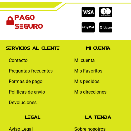
Cc-
Cc-
Cc-
Pago
visa
paypal
mas
seguro
Servicios al cliente
Mi cuenta
Contacto
Mi cuenta
Preguntas frecuentes
Mis Favoritos
Formas de pago
Mis pedidos
Políticas de envío
Mis direcciones
Devoluciones
Legal
La tienda
Aviso Legal
Sobre nosotros