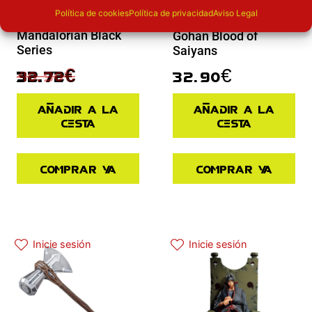
Novedades
Novedades
Política de cookies
Política de privacidad
Aviso Legal
Figura Paz Vizsla
Figura The Son
Mandalorian Black
Gohan Blood of
Series
Saiyans
40.90
€
32.90
€
32.72
€
Añadir a la
Añadir a la
cesta
cesta
Comprar ya
Comprar ya
El precio actual es: 110.41€.
El precio original era: 129.90€.
Inicie sesión
Inicie sesión