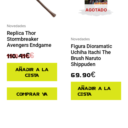
AGOTADO
Novedades
Replica Thor
Stormbreaker
Novedades
Avengers Endgame
Figura Dioramatic
Uchiha Itachi The
129.90
€
110.41
€
Brush Naruto
Shippuden
Añadir a la
69.90
€
cesta
Añadir a la
Comprar ya
cesta