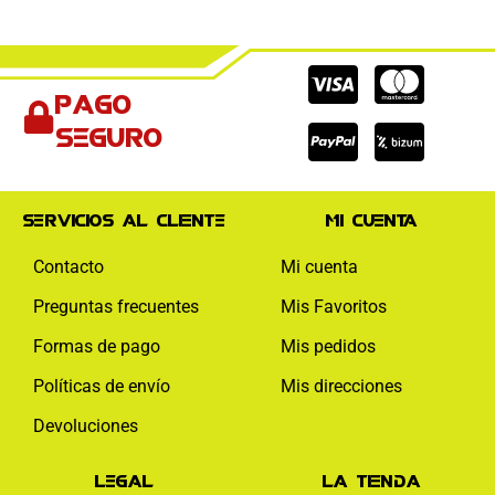
Cc-
Cc-
Cc-
Pago
visa
paypal
mas
seguro
Servicios al cliente
Mi cuenta
Contacto
Mi cuenta
Preguntas frecuentes
Mis Favoritos
Formas de pago
Mis pedidos
Políticas de envío
Mis direcciones
Devoluciones
Legal
La tienda