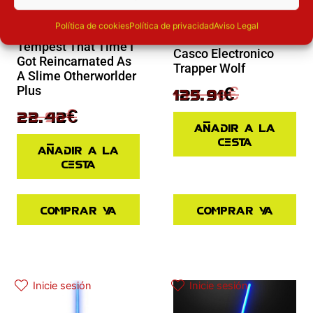
Novedades
Política de cookies
Política de privacidad
Aviso Legal
Figura Rimuru
Ofertas
Tempest That Time I
Casco Electronico
Got Reincarnated As
Trapper Wolf
A Slime Otherworlder
139.90
€
Plus
125.91
€
29.90
€
22.42
€
Añadir a la
cesta
Añadir a la
cesta
Comprar ya
Comprar ya
Inicie sesión
Inicie sesión