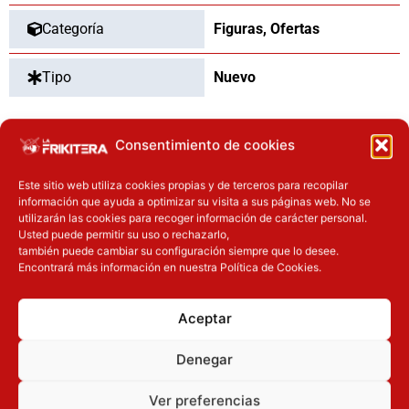
Categoría
Figuras
,
Ofertas
Tipo
Nuevo
Consentimiento de cookies
OTROS PRODUCTOS QUE TE
Este sitio web utiliza cookies propias y de terceros para recopilar
PUEDEN INTERESAR
información que ayuda a optimizar su visita a sus páginas web. No se
utilizarán las cookies para recoger información de carácter personal.
El precio original era: 29.90€.
El precio actual es: 22.42€.
El precio actual es: 125.91€.
El precio original era: 139.90€.
Usted puede permitir su uso o rechazarlo,
también puede cambiar su configuración siempre que lo desee.
Inicie sesión
Inicie sesión
Encontrará más información en nuestra Política de Cookies.
Aceptar
Denegar
Ver preferencias