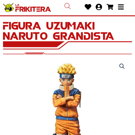
Ir
Heart
User-
Shoppin
Bars
al
circle
cart
contenido
Figura Uzumaki
Naruto Grandista