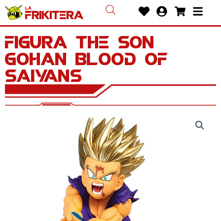
Ir
Heart
User-
Shoppin
Bars
al
circle
cart
contenido
Figura The Son
Gohan Blood of
Saiyans