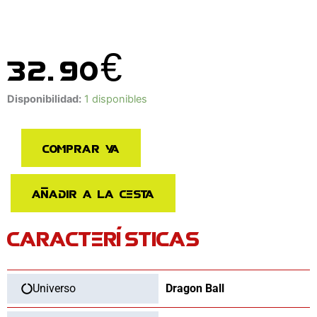
32.90
€
Figura
Disponibilidad:
1 disponibles
The
Son
Comprar ya
Gohan
Blood
of
Añadir a la cesta
Saiyans
cantidad
CARACTERÍSTICAS
Universo
Dragon Ball