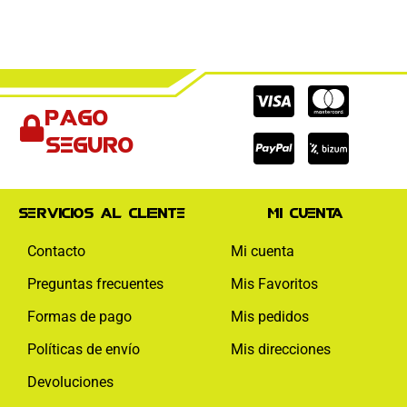
Cc-
Cc-
Cc-
Pago
visa
paypal
mas
seguro
Servicios al cliente
Mi cuenta
Contacto
Mi cuenta
Preguntas frecuentes
Mis Favoritos
Formas de pago
Mis pedidos
Políticas de envío
Mis direcciones
Devoluciones