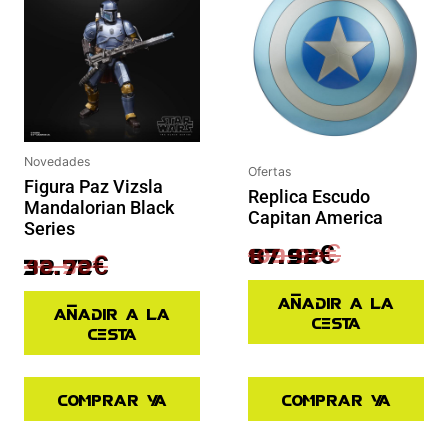
Novedades
Ofertas
Figura Paz Vizsla
Replica Escudo
Mandalorian Black
Capitan America
Series
109.90
€
87.92
€
40.90
€
32.72
€
Añadir a la
Añadir a la
cesta
cesta
Comprar ya
Comprar ya