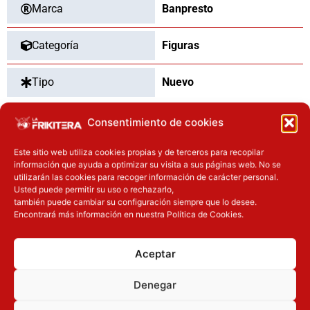
Marca
Banpresto
Categoría
Figuras
Tipo
Nuevo
Consentimiento de cookies
OTROS PRODUCTOS QUE TE
Este sitio web utiliza cookies propias y de terceros para recopilar
información que ayuda a optimizar su visita a sus páginas web. No se
PUEDEN INTERESAR
utilizarán las cookies para recoger información de carácter personal.
Usted puede permitir su uso o rechazarlo,
El precio original era: 16.90€.
El precio actual es: 13.52€.
El precio original era: 32.90€.
El precio actual es: 26.32€.
también puede cambiar su configuración siempre que lo desee.
Encontrará más información en nuestra Política de Cookies.
Inicie sesión
Inicie sesión
Aceptar
Denegar