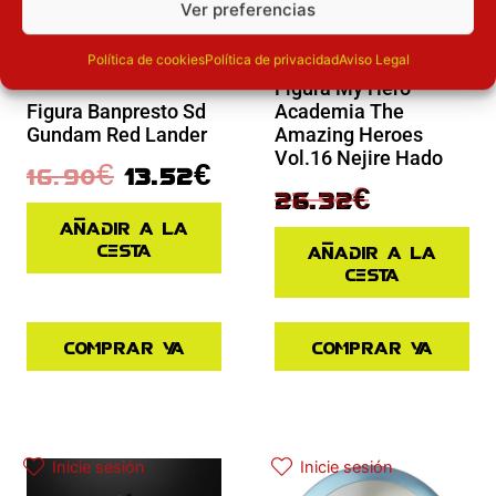
Ver preferencias
Política de cookies
Política de privacidad
Aviso Legal
Novedades
Novedades
Figura My Hero
Academia The
Figura Banpresto Sd
Amazing Heroes
Gundam Red Lander
Vol.16 Nejire Hado
16.90
€
13.52
€
32.90
€
26.32
€
Añadir a la
cesta
Añadir a la
cesta
Comprar ya
Comprar ya
El precio original era: 40.90€.
El precio actual es: 32.72€.
El precio actual es: 87.92€.
El precio original era: 109.90€.
Inicie sesión
Inicie sesión