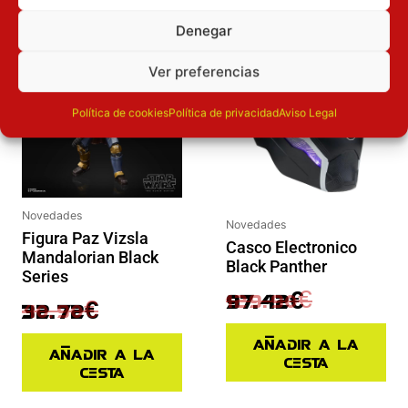
El precio original era: 40.90€.
El precio actual es: 32.72€.
El precio actual es: 97.42€.
El precio original era: 129.90€.
Denegar
Inicie sesión
Inicie sesión
Ver preferencias
Política de cookies
Política de privacidad
Aviso Legal
Novedades
Novedades
Figura Paz Vizsla
Casco Electronico
Mandalorian Black
Black Panther
Series
129.90
€
97.42
€
40.90
€
32.72
€
Añadir a la
Añadir a la
cesta
cesta