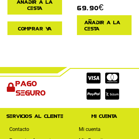
Añadir a la
69.90
€
cesta
Añadir a la
Comprar ya
cesta
Cc-
Cc-
Cc-
Pago
visa
paypal
mas
seguro
Servicios al cliente
Mi cuenta
Contacto
Mi cuenta