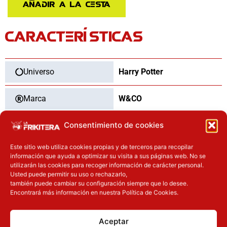
Añadir a la cesta
cantidad
CARACTERÍSTICAS
Universo
Harry Potter
Marca
W&CO
Consentimiento de cookies
Categoría
Mochilas y Bolsos
Este sitio web utiliza cookies propias y de terceros para recopilar
Tipo
Nuevo
información que ayuda a optimizar su visita a sus páginas web. No se
utilizarán las cookies para recoger información de carácter personal.
Usted puede permitir su uso o rechazarlo,
también puede cambiar su configuración siempre que lo desee.
Encontrará más información en nuestra Política de Cookies.
OTROS PRODUCTOS QUE TE
PUEDEN INTERESAR
Aceptar