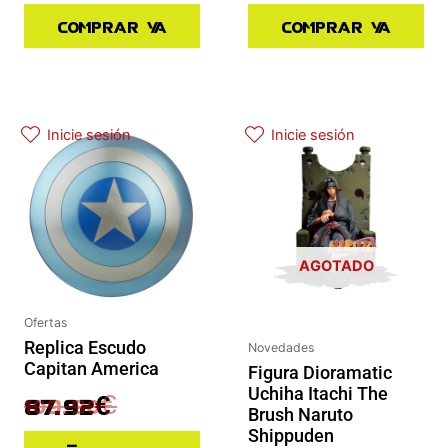
Comprar ya
Comprar ya
El precio actual es: 87.92€.
El precio original era: 109.90€.
Inicie sesión
Inicie sesión
AGOTADO
Ofertas
Replica Escudo
Novedades
Capitan America
Figura Dioramatic
Uchiha Itachi The
109.90
€
87.92
€
Brush Naruto
Shippuden