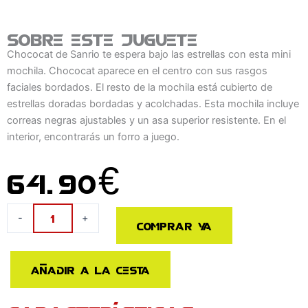
Sobre este juguete
Chococat de Sanrio te espera bajo las estrellas con esta mini
mochila. Chococat aparece en el centro con sus rasgos
faciales bordados. El resto de la mochila está cubierto de
estrellas doradas bordadas y acolchadas. Esta mochila incluye
correas negras ajustables y un asa superior resistente. En el
interior, encontrarás un forro a juego.
64.90
€
Mochila
-
+
Comprar ya
Chococat
Stars
Sanrio
Añadir a la cesta
Loungefly
26cm