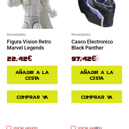
Novedades
Novedades
Figura Vision Retro
Casco Electronico
Marvel Legends
Black Panther
29.90
€
129.90
€
22.42
€
97.42
€
Añadir a la
Añadir a la
cesta
cesta
Comprar ya
Comprar ya
Inicie sesión
Inicie sesión