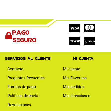
Cc-
Cc-
Cc-
Pago
visa
paypal
mas
seguro
Servicios al cliente
Mi cuenta
Contacto
Mi cuenta
Preguntas frecuentes
Mis Favoritos
Formas de pago
Mis pedidos
Políticas de envío
Mis direcciones
Devoluciones