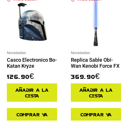
Novedades
Novedades
Casco Electronico Bo-
Replica Sable Obi-
Katan Kryze
Wan Kenobi Force FX
126.90
€
369.90
€
Añadir a la
Añadir a la
cesta
cesta
Comprar ya
Comprar ya