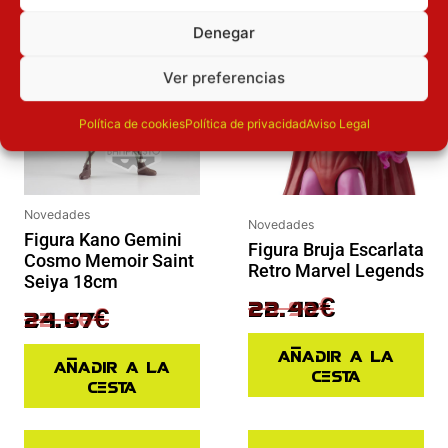
El precio original era: 32.90€.
El precio actual es: 24.67€.
El precio original era: 29.90€.
El precio actual es: 22.42€.
Inicie sesión
Inicie sesión
Denegar
Ver preferencias
Política de cookies
Política de privacidad
Aviso Legal
Novedades
Novedades
Figura Kano Gemini
Figura Bruja Escarlata
Cosmo Memoir Saint
Retro Marvel Legends
Seiya 18cm
29.90
€
22.42
€
32.90
€
24.67
€
Añadir a la
Añadir a la
cesta
cesta