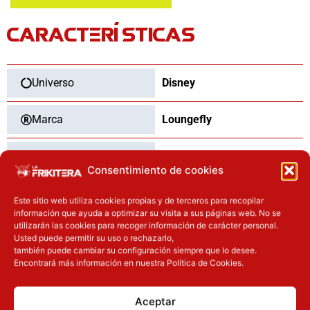
mochila
CARACTERÍSTICAS
Loungefly
cantidad
Universo
Disney
Marca
Loungefly
Categoría
Mochilas y Bolsos
Consentimiento de cookies
Tipo
Nuevo
Este sitio web utiliza cookies propias y de terceros para recopilar
información que ayuda a optimizar su visita a sus páginas web. No se
utilizarán las cookies para recoger información de carácter personal.
Usted puede permitir su uso o rechazarlo,
también puede cambiar su configuración siempre que lo desee.
OTROS PRODUCTOS QUE TE
Encontrará más información en nuestra Política de Cookies.
PUEDEN INTERESAR
Aceptar