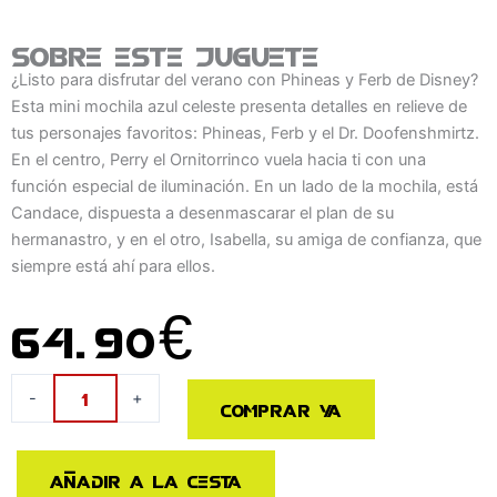
Sobre este juguete
¿Listo para disfrutar del verano con Phineas y Ferb de Disney?
Esta mini mochila azul celeste presenta detalles en relieve de
tus personajes favoritos: Phineas, Ferb y el Dr. Doofenshmirtz.
En el centro, Perry el Ornitorrinco vuela hacia ti con una
función especial de iluminación. En un lado de la mochila, está
Candace, dispuesta a desenmascarar el plan de su
hermanastro, y en el otro, Isabella, su amiga de confianza, que
siempre está ahí para ellos.
64.90
€
PHINEAS
-
+
Comprar ya
Y
FERB
-
Añadir a la cesta
Mini