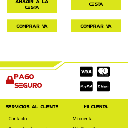
Añadir a la
cesta
cesta
Comprar ya
Comprar ya
Cc-
Cc-
Cc-
Pago
visa
paypal
mas
seguro
Servicios al cliente
Mi cuenta
Contacto
Mi cuenta