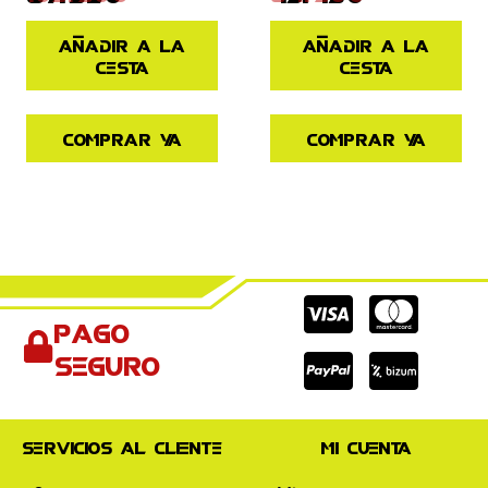
Añadir a la
Añadir a la
cesta
cesta
Comprar ya
Comprar ya
Cc-
Cc-
Cc-
Pago
visa
paypal
mas
seguro
Servicios al cliente
Mi cuenta