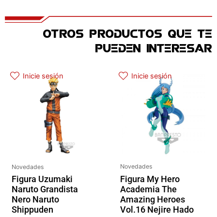
OTROS PRODUCTOS QUE TE
PUEDEN INTERESAR
El precio original era: 69.90€.
El precio actual es: 59.41€.
El precio original era: 32.90€.
El precio actual es: 26.32€.
Inicie sesión
Inicie sesión
Novedades
Novedades
Figura My Hero
Figura Uzumaki
Academia The
Naruto Grandista
Amazing Heroes
Nero Naruto
Vol.16 Nejire Hado
Shippuden