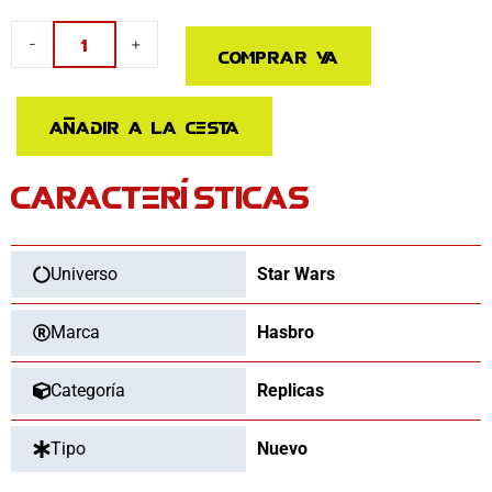
Sable
Rey
-
+
Comprar ya
Skywalker
Force
FX
Añadir a la cesta
Elite
cantidad
CARACTERÍSTICAS
Universo
Star Wars
Marca
Hasbro
Categoría
Replicas
Tipo
Nuevo