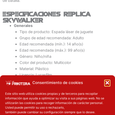
de batalla.
Especificaciones Replica
Skywalker
Generales
Tipo de producto: Espada láser de juguete
Grupo de edad recomendada: Adulto
Edad recomendada (mín.): 14 año(s)
Edad recomendada (máx.): 99 año(s)
Género: Niño/niña
Color del producto: Multicolor
Material: Plástico
Licencia: Lucasfilm
Personaje: Luke Skywalker
Consentimiento de cookies
Sonoro: Si
Iluminación: Si
Este sitio web utiliza cookies propias y de terceros para recopilar
información que ayuda a optimizar su visita a sus páginas web. No se
Año: 2022
utilizarán las cookies para recoger información de carácter personal.
País de origen: China
Usted puede permitir su uso o rechazarlo,
también puede cambiar su configuración siempre que lo desee.