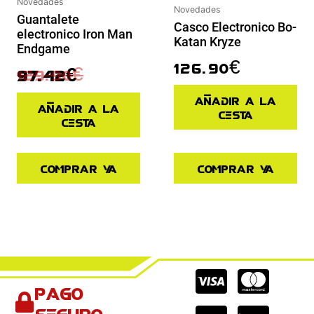
Novedades
Novedades
Guantalete
Casco Electronico Bo-
electronico Iron Man
Katan Kryze
Endgame
126.90
€
129.90
€
97.42
€
Añadir a la
Añadir a la
cesta
cesta
Comprar ya
Comprar ya
Cc-
Cc-
Cc-
Pago
visa
paypal
mas
seguro