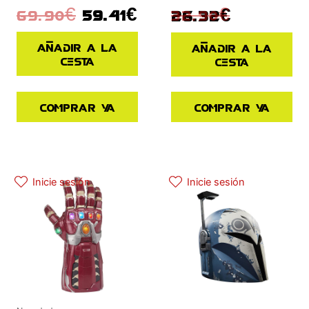
32.90
€
69.90
€
59.41
€
26.32
€
Añadir a la
Añadir a la
cesta
cesta
Comprar ya
Comprar ya
El precio actual es: 97.42€.
El precio original era: 129.90€.
Inicie sesión
Inicie sesión