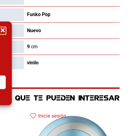
Funko Pop
Nuevo
9
cm
vinilo
OS QUE TE PUEDEN INTERESAR
El precio original era: 109.90€.
El precio actual es: 87.92€.
Inicie sesión