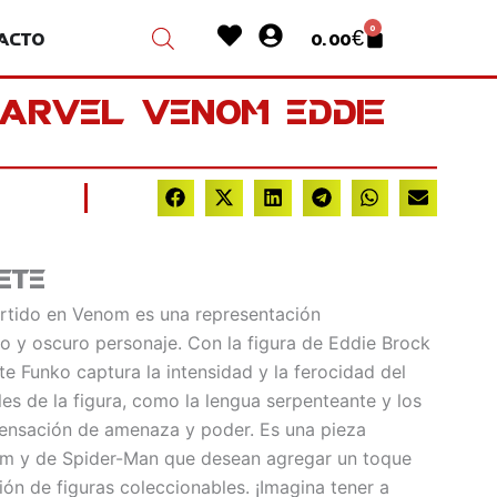
Heart
User-
0
acto
0.00
€
Cart
circle
Marvel Venom Eddie
ete
rtido en Venom es una representación
o y oscuro personaje. Con la figura de Eddie Brock
 Funko captura la intensidad y la ferocidad del
les de la figura, como la lengua serpenteante y los
sensación de amenaza y poder. Es una pieza
om y de Spider-Man que desean agregar un toque
ción de figuras coleccionables. ¡Imagina tener a