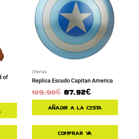
Ofertas
 of
Replica Escudo Capitan America
109.90
€
87.92
€
Añadir a la cesta
a
Comprar ya