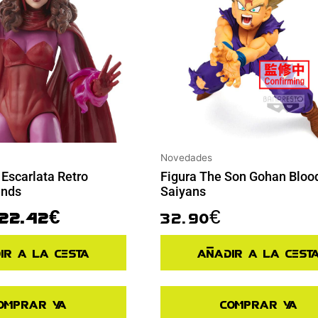
Novedades
 Escarlata Retro
Figura The Son Gohan Blood
ends
Saiyans
22.42
€
32.90
€
ir a la cesta
Añadir a la cest
omprar ya
Comprar ya