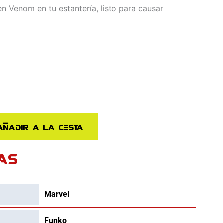
 Venom en tu estantería, listo para causar
Añadir a la cesta
AS
Marvel
Funko