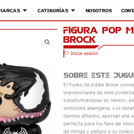
iversos
Marcas
Open Marcas
Categorías
Open Categorías
Nosotros
Cont
Figura POP 
Brock
Inicie sesión
Sobre este jugu
El Funko de Eddie Brock conve
impresionante de este poderos
transformándose en Venom, este
simbionte alienígena. Los detal
dientes afilados, aportan una 
perfecta para los fans de Ven
de intriga y peligro a su colec