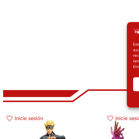
Est
ayu
rec
tam
Enc
El precio original era: 69.90€.
El precio actual es: 59.41€.
E
Inicie sesión
Inicie ses