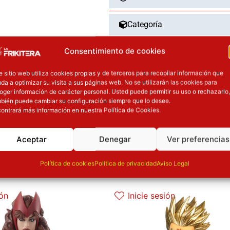
Categoría
Consentimiento de cookies
Tipo
e sitio web utiliza cookies propias y de terceros para recopilar información que
Dimensiones
da a optimizar su visita a sus páginas web. No se utilizarán las cookies para
oger información de carácter personal. Usted puede permitir su uso o rechazarlo,
bién puede cambiar su configuración siempre que lo desee.
Material
ontrará más información en nuestra Política de Cookies.
Aceptar
Denegar
Ver preferencias
OTROS PRODUCT
Política de cookies
Política de privacidad
Aviso Legal
l precio original era: 29.90€.
El precio actual es: 22.42€.
ión
Inicie sesión