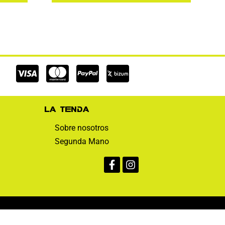
Cc-
Cc-
Cc-
visa
mastercard
paypal
La tienda
Sobre nosotros
Segunda Mano
Facebook-
Instagram
f