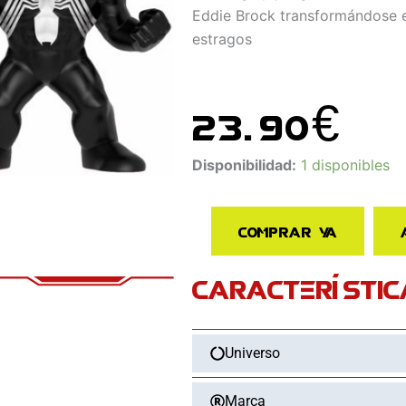
Eddie Brock transformándose en
estragos
23.90
€
Figura
Disponibilidad:
1 disponibles
POP
Marvel
Comprar ya
Venom
Eddie
CARACTERÍSTIC
Brock
cantidad
Universo
Marca