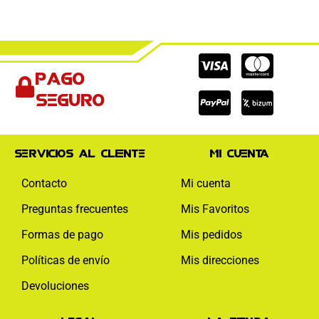
Cc-
Cc-
Cc-
Pago
visa
paypal
mas
seguro
Servicios al cliente
Mi cuenta
Contacto
Mi cuenta
Preguntas frecuentes
Mis Favoritos
Formas de pago
Mis pedidos
Políticas de envío
Mis direcciones
Devoluciones