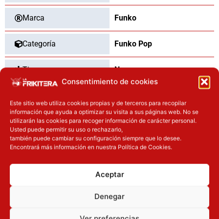
Marca
Funko
Categoría
Funko Pop
Tipo
Nuevo
Consentimiento de cookies
Este sitio web utiliza cookies propias y de terceros para recopilar
información que ayuda a optimizar su visita a sus páginas web. No se
OTROS PRODUCTOS QUE TE
utilizarán las cookies para recoger información de carácter personal.
Usted puede permitir su uso o rechazarlo,
PUEDEN INTERESAR
también puede cambiar su configuración siempre que lo desee.
Encontrará más información en nuestra Política de Cookies.
Inicie sesión
Inicie sesión
Aceptar
Denegar
Ver preferencias