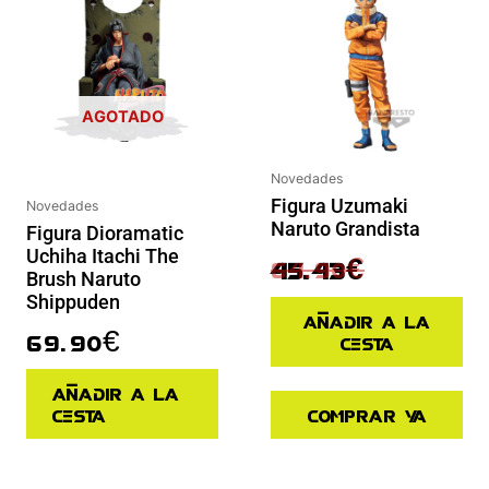
AGOTADO
Novedades
Figura Uzumaki
Novedades
Naruto Grandista
Figura Dioramatic
Uchiha Itachi The
64.90
€
45.43
€
Brush Naruto
Shippuden
Añadir a la
69.90
€
cesta
Añadir a la
cesta
Comprar ya