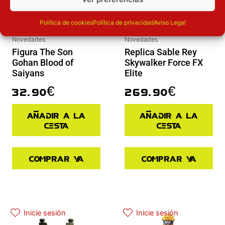
Política de cookies
Política de privacidad
Aviso Legal
Novedades
Novedades
Figura The Son
Replica Sable Rey
Gohan Blood of
Skywalker Force FX
Saiyans
Elite
32.90
€
269.90
€
Añadir a la
Añadir a la
cesta
cesta
Comprar ya
Comprar ya
El precio actual es: 45.43€.
El precio original era: 64.90€.
Inicie sesión
Inicie sesión