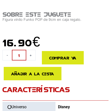
Sobre este juguete
Figura vinilo Funko POP de 9cm en caja regalo.
16.90
€
Figura
-
+
Comprar ya
POP
Disney
Minnie
Añadir a la cesta
Mouse
Halloween
CARACTERÍSTICAS
cantidad
Universo
Disney