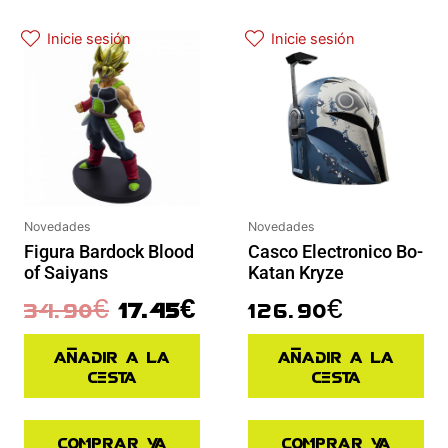
El precio original era: 34.90€.
El precio actual es: 17.45€.
Inicie sesión
Inicie sesión
Novedades
Novedades
Figura Bardock Blood
Casco Electronico Bo-
of Saiyans
Katan Kryze
34.90
€
17.45
€
126.90
€
Añadir a la
Añadir a la
cesta
cesta
Comprar ya
Comprar ya