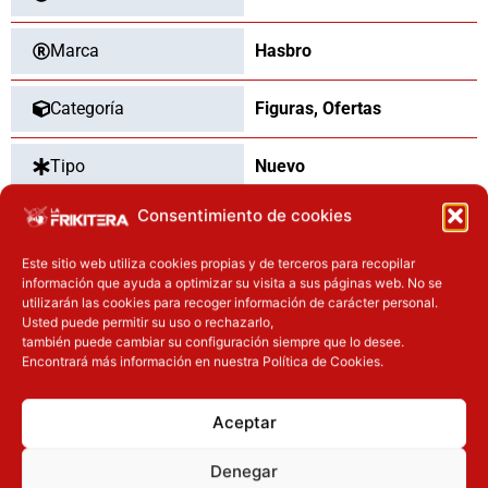
Marca
Hasbro
Categoría
Figuras
,
Ofertas
Tipo
Nuevo
Consentimiento de cookies
Dimensiones
15
cm
Este sitio web utiliza cookies propias y de terceros para recopilar
información que ayuda a optimizar su visita a sus páginas web. No se
utilizarán las cookies para recoger información de carácter personal.
Usted puede permitir su uso o rechazarlo,
OTROS PRODUCTOS QUE TE
también puede cambiar su configuración siempre que lo desee.
PUEDEN INTERESAR
Encontrará más información en nuestra Política de Cookies.
El precio original era: 16.90€.
El precio actual es: 13.52€.
El precio original era: 31.90€.
El preci
Aceptar
Inicie sesión
Inicie sesión
Denegar