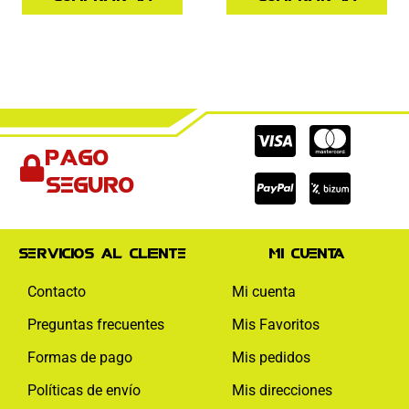
Cc-
Cc-
Cc-
Pago
visa
paypal
mas
seguro
Servicios al cliente
Mi cuenta
Contacto
Mi cuenta
Preguntas frecuentes
Mis Favoritos
Formas de pago
Mis pedidos
Políticas de envío
Mis direcciones