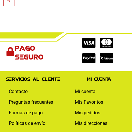
→
Cc-
Cc-
Cc-
Pago
visa
paypal
mas
seguro
Servicios al cliente
Mi cuenta
Contacto
Mi cuenta
Preguntas frecuentes
Mis Favoritos
Formas de pago
Mis pedidos
Políticas de envío
Mis direcciones