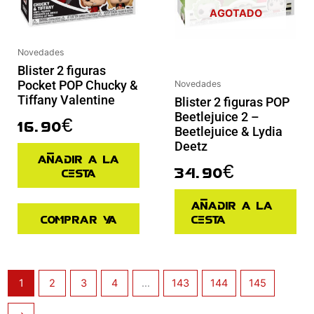
AGOTADO
Novedades
Blister 2 figuras
Pocket POP Chucky &
Novedades
Tiffany Valentine
Blister 2 figuras POP
Beetlejuice 2 –
16.90
€
Beetlejuice & Lydia
Deetz
Añadir a la
34.90
€
cesta
Añadir a la
Comprar ya
cesta
1
2
3
4
…
143
144
145