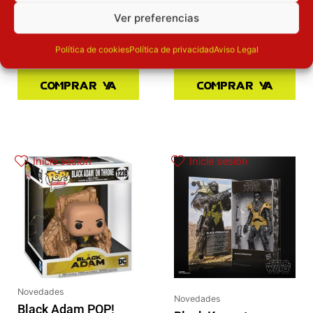
Añadir a la
cesta
Ver preferencias
Añadir a la
cesta
Política de cookies
Política de privacidad
Aviso Legal
Comprar ya
Comprar ya
Inicie sesión
Inicie sesión
Novedades
Novedades
Black Adam POP!