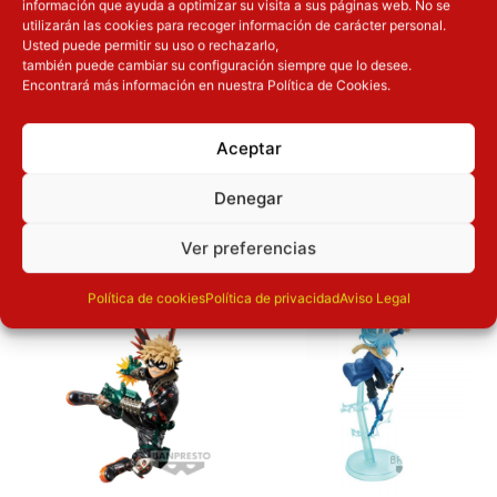
información que ayuda a optimizar su visita a sus páginas web. No se
De
utilizarán las cookies para recoger información de carácter personal.
Categoría
Juegos de mesa
Usted puede permitir su uso o rechazarlo,
Mesa
también puede cambiar su configuración siempre que lo desee.
Ravensburger
Encontrará más información en nuestra Política de Cookies.
Tipo
Nuevo
cantidad
Aceptar
OTROS PRODUCTOS QUE TE
Denegar
PUEDEN INTERESAR
Ver preferencias
El precio original era: 32.90€.
El precio actual es: 26.32€.
El precio original era: 29.90€.
El precio actual es: 22.42€.
Política de cookies
Política de privacidad
Aviso Legal
Inicie sesión
Inicie sesión