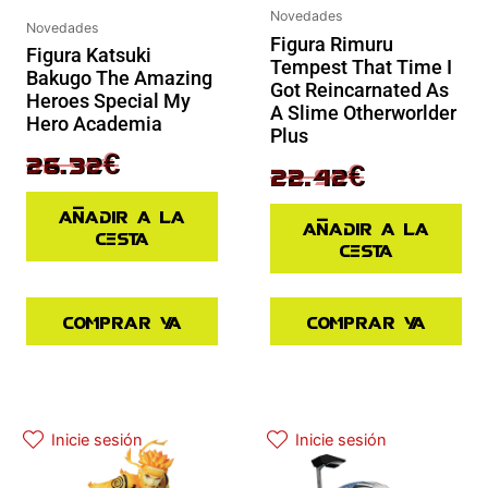
Novedades
Novedades
Figura Rimuru
Figura Katsuki
Tempest That Time I
Bakugo The Amazing
Got Reincarnated As
Heroes Special My
A Slime Otherworlder
Hero Academia
Plus
32.90
€
26.32
€
29.90
€
22.42
€
Añadir a la
Añadir a la
cesta
cesta
Comprar ya
Comprar ya
El precio original era: 37.90€.
El precio actual es: 30.32€.
Inicie sesión
Inicie sesión