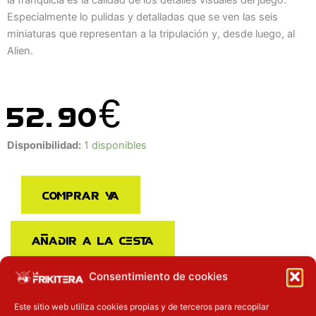
Especialmente lo pulidas y detalladas que se ven las seis
miniaturas que representan a la tripulación y, desde luego, al
Alien.
52.90
€
Alien:
Disponibilidad:
1 disponibles
El
Octavo
Comprar ya
Pasajero
(El
Destino
Añadir a la cesta
Del
Nostromo)
CARACTERÍSTICAS
Consentimiento de cookies
En
Español
Este sitio web utiliza cookies propias y de terceros para recopilar
Juego