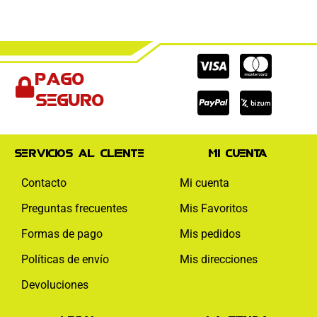
Cc-
Cc-
Cc-
Pago
visa
paypal
mas
seguro
Servicios al cliente
Mi cuenta
Contacto
Mi cuenta
Preguntas frecuentes
Mis Favoritos
Formas de pago
Mis pedidos
Políticas de envío
Mis direcciones
Devoluciones