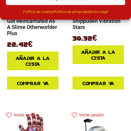
Novedades
Novedades
Figura Rimuru
Política de cookies
Política de privacidad
Aviso Legal
Tempest That Time I
Figura Naruto
Got Reincarnated As
Shippuden Vibration
A Slime Otherworlder
Stars
Plus
37.90
€
30.32
€
29.90
€
22.42
€
Añadir a la
cesta
Añadir a la
cesta
Comprar ya
Comprar ya
El precio actual es: 97.42€.
El precio original era: 129.90€.
Inicie sesión
Inicie sesión