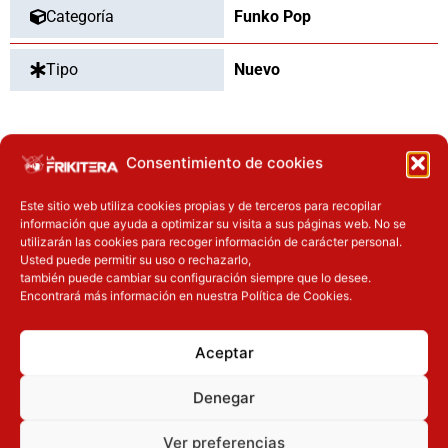
Categoría
Funko Pop
Tipo
Nuevo
Consentimiento de cookies
OTROS PRODUCTOS QUE TE
PUEDEN INTERESAR
Este sitio web utiliza cookies propias y de terceros para recopilar
información que ayuda a optimizar su visita a sus páginas web. No se
El precio original era: 29.90€.
El precio actual es: 22.42€.
El precio original era: 37.90€.
El precio actual es: 30.32€.
utilizarán las cookies para recoger información de carácter personal.
Usted puede permitir su uso o rechazarlo,
Inicie sesión
Inicie sesión
también puede cambiar su configuración siempre que lo desee.
Encontrará más información en nuestra Política de Cookies.
Aceptar
Denegar
Ver preferencias