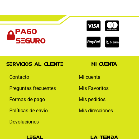
Cc-
Cc-
Cc-
Pago
visa
paypal
mas
seguro
Servicios al cliente
Mi cuenta
Contacto
Mi cuenta
Preguntas frecuentes
Mis Favoritos
Formas de pago
Mis pedidos
Políticas de envío
Mis direcciones
Devoluciones
Legal
La tienda