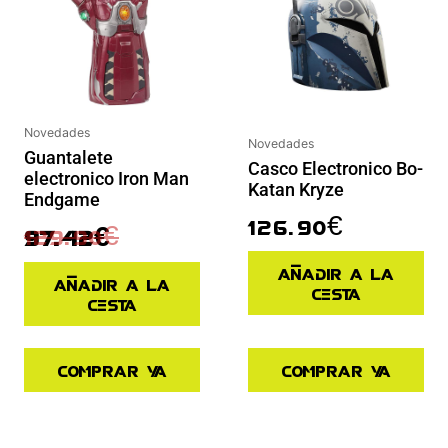
Novedades
Novedades
Guantalete
Casco Electronico Bo-
electronico Iron Man
Katan Kryze
Endgame
126.90
€
129.90
€
97.42
€
Añadir a la
Añadir a la
cesta
cesta
Comprar ya
Comprar ya