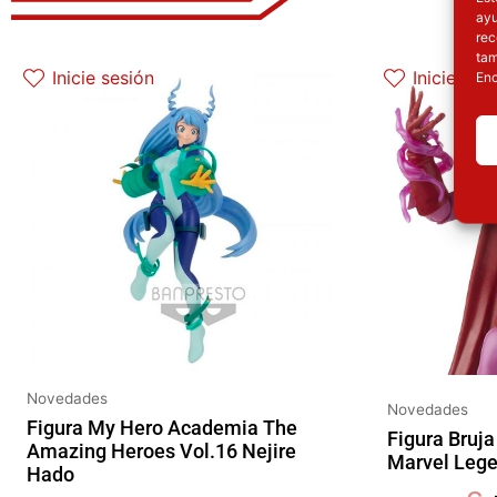
ayu
rec
El precio original era: 32.90€.
El precio actual es: 26.32€.
E
tam
Inicie sesión
Inicie ses
Enc
Novedades
Novedades
Figura My Hero Academia The
Figura Bruja
Amazing Heroes Vol.16 Nejire
Marvel Leg
Hado