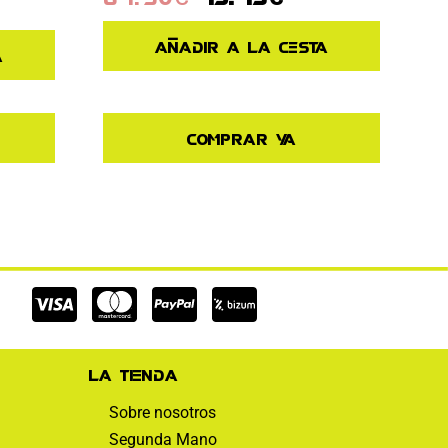
Añadir a la cesta
a
Comprar ya
Cc-
Cc-
Cc-
visa
mastercard
paypal
La tienda
Sobre nosotros
Segunda Mano