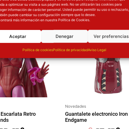
OTROS PRODUCT
da a optimizar su visita a sus páginas web. No se utilizarán las cookies para
oger información de carácter personal. Usted puede permitir su uso o rechazarlo,
l precio original era: 29.90€.
El precio actual es: 22.42€.
El precio original era: 129.90€.
El precio
bién puede cambiar su configuración siempre que lo desee.
ión
Inicie sesión
ontrará más información en nuestra Política de Cookies.
Aceptar
Denegar
Ver preferencias
Política de cookies
Política de privacidad
Aviso Legal
Novedades
 Escarlata Retro
Guantalete electronico Iro
ends
Endgame