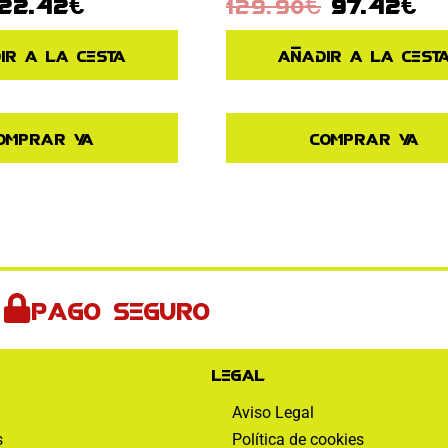
22.42
€
129.90
€
97.42
€
ir a la cesta
Añadir a la cest
omprar ya
Comprar ya
Pago seguro
Legal
Aviso Legal
s
Política de cookies