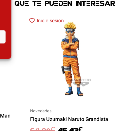
OS QUE TE PUEDEN INTERESAR
 actual es: 97.42€.
El precio original era: 64.90€.
El precio actual es: 45.43€.
Inicie sesión
Novedades
n Man
Figura Uzumaki Naruto Grandista
64.90
€
45.43
€