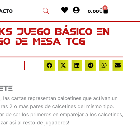
Heart
User-
0
acto
0.00
€
Cart
circle
ks Juego Básico En
go De Mesa TCG
ete
, las cartas representan calcetines que activan un
ras 2 o más pares de calcetines del mismo tipo.
tar de ser los primeros en emparejar a los calcetines,
zar así al resto de jugadores!