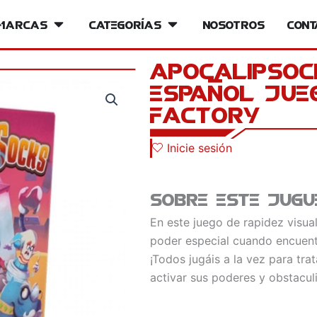
iversos
Marcas
Open Marcas
Categorías
Open Categorías
Nosotros
Cont
Apocalipsoc
Español Jue
Factory
Inicie sesión
Sobre este jugu
En este juego de rapidez visual
poder especial cuando encuent
¡Todos jugáis a la vez para tra
activar sus poderes y obstaculi