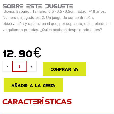
Sobre este juguete
Idioma: Español. Tamaño: 6,5x6,5x6,5cm. Edad: +18 años.
Numero de jugadores: 2. Un juego de concentración,
observación y rapidez en el que, por supuesto, quien pierde se
va quitando prendas. ¿Quién acabará despelotado antes?
12.90
€
Juego
-
+
Comprar ya
Despelotados
español
cantidad
Añadir a la cesta
CARACTERÍSTICAS