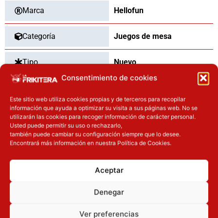
Marca
Hellofun
Categoría
Juegos de mesa
Tipo
Nuevo
Consentimiento de cookies
Este sitio web utiliza cookies propias y de terceros para recopilar
información que ayuda a optimizar su visita a sus páginas web. No se
OTROS PRODUCTOS QUE TE
utilizarán las cookies para recoger información de carácter personal.
PUEDEN INTERESAR
Usted puede permitir su uso o rechazarlo,
también puede cambiar su configuración siempre que lo desee.
Encontrará más información en nuestra Política de Cookies.
El precio original era: 40.90€.
El precio actual es: 32.72€.
El precio actual es: 110.41€.
El precio original era: 129.90€.
Inicie sesión
Inicie sesión
Aceptar
Denegar
Ver preferencias