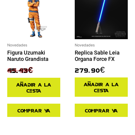
Novedades
Novedades
Figura Uzumaki
Replica Sable Leia
Naruto Grandista
Organa Force FX
64.90
€
279.90
€
45.43
€
Añadir a la
Añadir a la
cesta
cesta
Comprar ya
Comprar ya