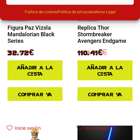
Política de cookies
Política de privacidad
Aviso Legal
Novedades
Novedades
Figura Paz Vizsla
Replica Thor
Mandalorian Black
Stormbreaker
Series
Avengers Endgame
40.90
€
129.90
€
32.72
€
110.41
€
Añadir a la
Añadir a la
cesta
cesta
Comprar ya
Comprar ya
El precio actual es: 45.43€.
El precio original era: 64.90€.
Inicie sesión
Inicie sesión