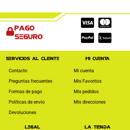
Cc-
Cc-
Cc-
Pago
visa
paypal
mas
seguro
Servicios al cliente
Mi cuenta
Contacto
Mi cuenta
Preguntas frecuentes
Mis Favoritos
Formas de pago
Mis pedidos
Políticas de envío
Mis direcciones
Devoluciones
Legal
La tienda