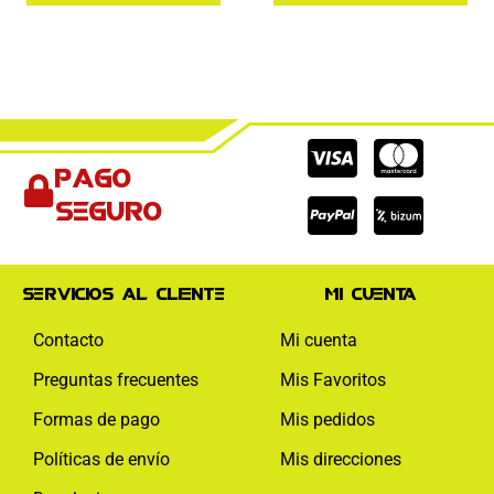
Cc-
Cc-
Cc-
Pago
visa
paypal
mas
seguro
Servicios al cliente
Mi cuenta
Contacto
Mi cuenta
Preguntas frecuentes
Mis Favoritos
Formas de pago
Mis pedidos
Políticas de envío
Mis direcciones