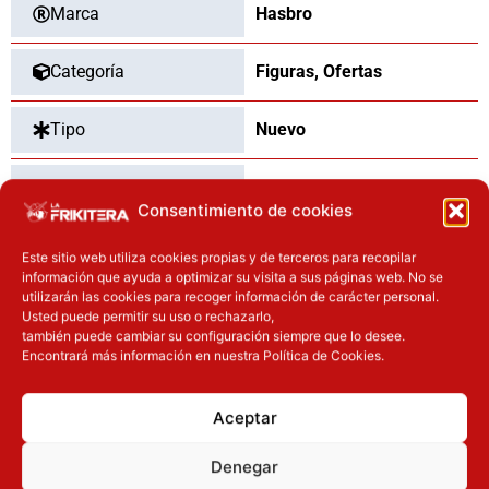
Marca
Hasbro
Categoría
Figuras
,
Ofertas
Tipo
Nuevo
Dimensiones
15
cm
Consentimiento de cookies
Este sitio web utiliza cookies propias y de terceros para recopilar
información que ayuda a optimizar su visita a sus páginas web. No se
OTROS PRODUCTOS QUE TE
utilizarán las cookies para recoger información de carácter personal.
Usted puede permitir su uso o rechazarlo,
PUEDEN INTERESAR
también puede cambiar su configuración siempre que lo desee.
Encontrará más información en nuestra Política de Cookies.
El precio original era: 32.90€.
El precio actual es: 24.67€.
El precio original era: 29.90€.
El precio actual es: 22.42€.
Inicie sesión
Inicie sesión
Aceptar
Denegar