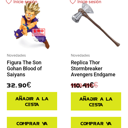
Inicie sesión
Inicie sesión
Novedades
Novedades
Replica Thor
Figura The Son
Stormbreaker
Gohan Blood of
Avengers Endgame
Saiyans
129.90
€
32.90
€
110.41
€
Añadir a la
Añadir a la
cesta
cesta
Comprar ya
Comprar ya