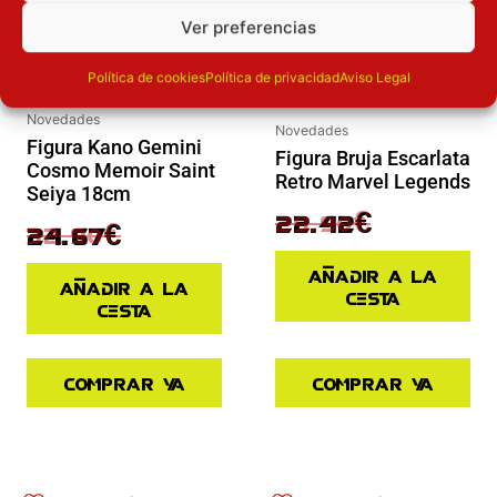
Ver preferencias
Política de cookies
Política de privacidad
Aviso Legal
Novedades
Novedades
Figura Kano Gemini
Figura Bruja Escarlata
Cosmo Memoir Saint
Retro Marvel Legends
Seiya 18cm
29.90
€
22.42
€
32.90
€
24.67
€
Añadir a la
Añadir a la
cesta
cesta
Comprar ya
Comprar ya
El precio actual es: 110.41€.
El precio original era: 129.90€.