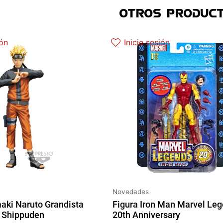
OTROS PRODUCT
l precio original era: 69.90€.
El precio actual es: 59.41€.
El precio original era: 31.90€.
El precio actua
ión
Inicie sesión
Novedades
aki Naruto Grandista
Figura Iron Man Marvel Le
 Shippuden
20th Anniversary