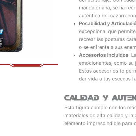
mandaloriana, se ha rec
auténtica del cazarreco
Posabilidad y Articulaci
excepcional que permit
recrear las posturas car
o se enfrenta a sus enem
Accesorios Incluidos
: L
emocionantes, como su j
Estos accesorios te perm
dar vida a tus escenas f
Calidad y Auten
Esta figura cumple con los más
materiales de alta calidad y la
elemento imprescindible para c