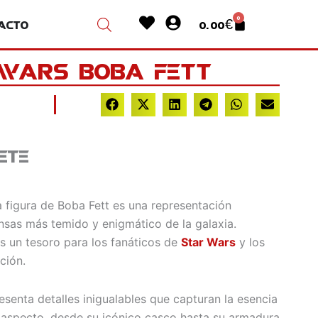
Heart
User-
0
acto
0.00
€
Cart
circle
 Wars Boba Fett
ete
a figura de Boba Fett es una representación
sas más temido y enigmático de la galaxia.
s un tesoro para los fanáticos de
Star Wars
y los
ción.
resenta detalles inigualables que capturan la esencia
 aspecto, desde su icónico casco hasta su armadura