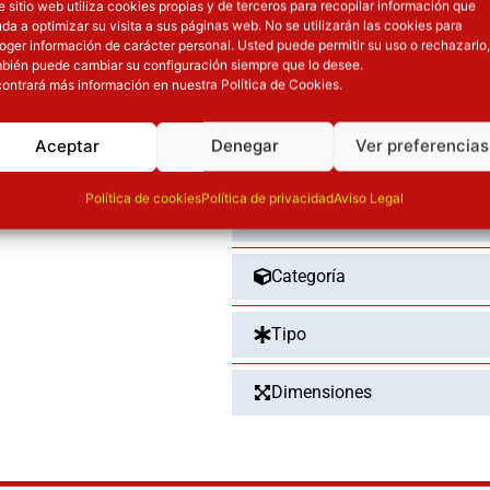
e sitio web utiliza cookies propias y de terceros para recopilar información que
Comprar ya
Boba
da a optimizar su visita a sus páginas web. No se utilizarán las cookies para
Fett
oger información de carácter personal. Usted puede permitir su uso o rechazarlo,
CARACTERÍSTIC
bién puede cambiar su configuración siempre que lo desee.
cantidad
ontrará más información en nuestra Política de Cookies.
Aceptar
Denegar
Ver preferencias
Universo
Política de cookies
Política de privacidad
Aviso Legal
Marca
Categoría
Tipo
Dimensiones