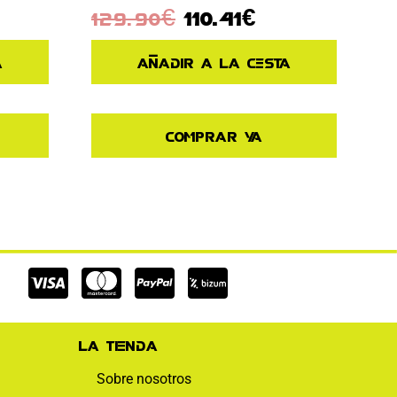
129.90
€
110.41
€
a
Añadir a la cesta
Comprar ya
Cc-
Cc-
Cc-
visa
mastercard
paypal
La tienda
Sobre nosotros