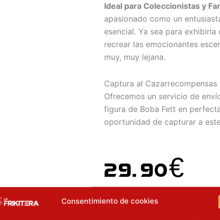
Ideal para Coleccionistas y Fa
apasionado como un entusiasta 
esencial. Ya sea para exhibirla
recrear las emocionantes escena
muy, muy lejana.
Captura al Cazarrecompensas má
Ofrecemos un servicio de envío
figura de Boba Fett en perfect
oportunidad de capturar a est
29.90
€
Figura
Disponibilidad:
1 disponibles
Consentimiento de cookies
Star
Wars