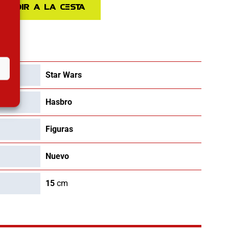
Añadir a la cesta
AS
Star Wars
Hasbro
Figuras
Nuevo
15
cm