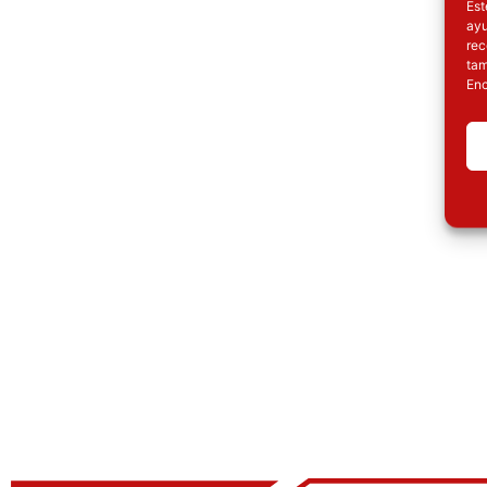
Est
ayu
rec
tam
Enc