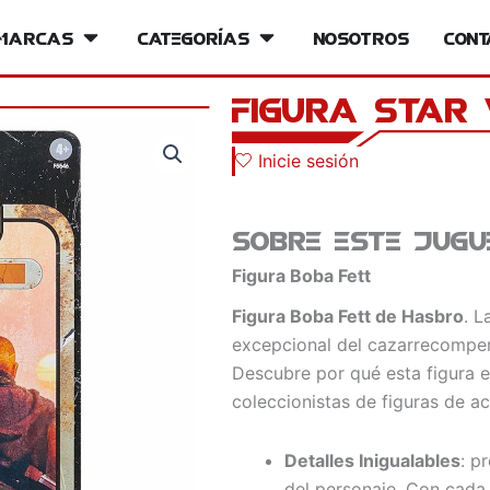
iversos
Marcas
Open Marcas
Categorías
Open Categorías
Nosotros
Cont
Figura Star
Inicie sesión
Sobre este jugu
Figura Boba Fett
Figura Boba Fett de Hasbro
. L
excepcional del cazarrecompen
Descubre por qué esta figura e
coleccionistas de figuras de ac
Detalles Inigualables
: p
del personaje. Con cada