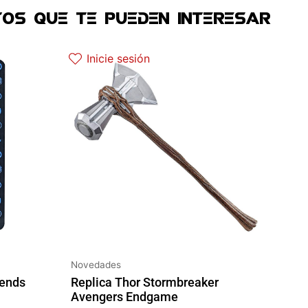
OS QUE TE PUEDEN INTERESAR
l es: 25.52€.
El precio original era: 129.90€.
El precio actual es: 110.41€.
Inicie sesión
Novedades
gends
Replica Thor Stormbreaker
Avengers Endgame