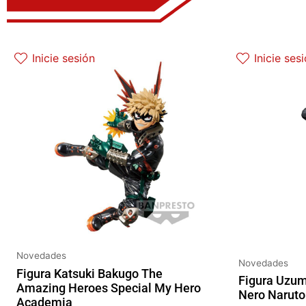
El precio original era: 32.90€.
El precio actual es: 26.32€.
E
Inicie sesión
Inicie ses
Novedades
Novedades
Figura Katsuki Bakugo The
Figura Uzum
Amazing Heroes Special My Hero
Nero Naruto
Academia