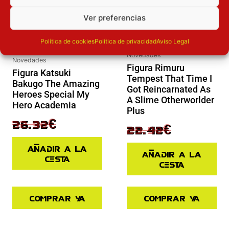
Ver preferencias
Política de cookies
Política de privacidad
Aviso Legal
Novedades
Novedades
Figura Rimuru
Figura Katsuki
Tempest That Time I
Bakugo The Amazing
Got Reincarnated As
Heroes Special My
A Slime Otherworlder
Hero Academia
Plus
32.90
€
26.32
€
29.90
€
22.42
€
Añadir a la
Añadir a la
cesta
cesta
Comprar ya
Comprar ya