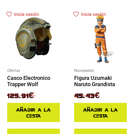
El precio actual es: 125.91€.
El precio original era: 139.90€.
El precio actual es: 45.43€.
El precio original era: 64.90€.
Inicie sesión
Inicie sesión
Ofertas
Novedades
Casco Electronico
Figura Uzumaki
Trapper Wolf
Naruto Grandista
139.90
€
64.90
€
125.91
€
45.43
€
Añadir a la
Añadir a la
cesta
cesta