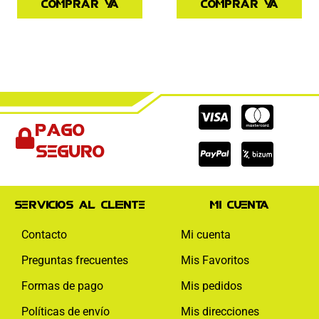
Comprar ya
Comprar ya
Cc-
Cc-
Cc-
Pago
visa
paypal
mas
seguro
Servicios al cliente
Mi cuenta
Contacto
Mi cuenta
Preguntas frecuentes
Mis Favoritos
Formas de pago
Mis pedidos
Políticas de envío
Mis direcciones