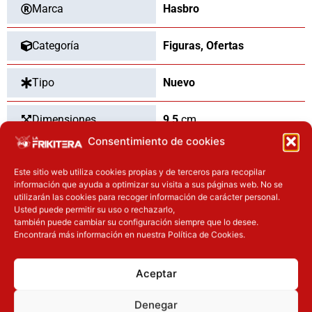
Marca
Hasbro
Categoría
Figuras
,
Ofertas
Tipo
Nuevo
Dimensiones
9,5
cm
Consentimiento de cookies
Este sitio web utiliza cookies propias y de terceros para recopilar
información que ayuda a optimizar su visita a sus páginas web. No se
OTROS PRODUCTOS QUE TE
utilizarán las cookies para recoger información de carácter personal.
PUEDEN INTERESAR
Usted puede permitir su uso o rechazarlo,
también puede cambiar su configuración siempre que lo desee.
Encontrará más información en nuestra Política de Cookies.
El precio original era: 32.90€.
El precio actual es: 26.32€.
El precio original era: 29.90€.
El precio actual es: 22.42€.
Inicie sesión
Inicie sesión
Aceptar
Denegar