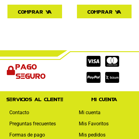
Comprar ya
Comprar ya
Cc-
Cc-
Cc-
Pago
visa
paypal
mas
seguro
Servicios al cliente
Mi cuenta
Contacto
Mi cuenta
Preguntas frecuentes
Mis Favoritos
Formas de pago
Mis pedidos