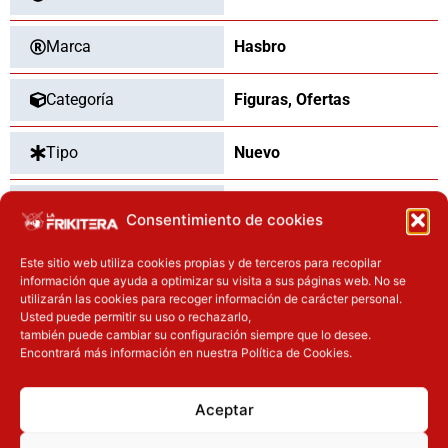
Marca
Hasbro
Categoría
Figuras
,
Ofertas
Tipo
Nuevo
Dimensiones
15
cm
Consentimiento de cookies
Este sitio web utiliza cookies propias y de terceros para recopilar
información que ayuda a optimizar su visita a sus páginas web. No se
utilizarán las cookies para recoger información de carácter personal.
OTROS PRODUCTOS QUE TE
Usted puede permitir su uso o rechazarlo,
PUEDEN INTERESAR
también puede cambiar su configuración siempre que lo desee.
Encontrará más información en nuestra Política de Cookies.
El precio original era: 29.90€.
El precio actual es: 22.42€.
El precio original era: 31.90€.
El preci
Inicie sesión
Inicie sesión
Aceptar