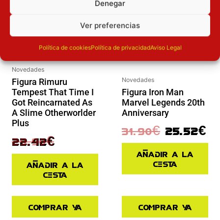
Denegar
Ver preferencias
Política de cookies
Política de privacidad
Aviso Legal
Novedades
Novedades
Figura Rimuru
Tempest That Time I
Figura Iron Man
Got Reincarnated As
Marvel Legends 20th
A Slime Otherworlder
Anniversary
Plus
31.90
€
25.52
€
29.90
€
22.42
€
Añadir a la
cesta
Añadir a la
cesta
Comprar ya
Comprar ya