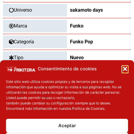
Universo
sakamoto days
Marca
Funko
Categoría
Funko Pop
Tipo
Nuevo
Consentimiento de cookies
Dimensiones
9
cm
Este sitio web utiliza cookies propias y de terceros para recopilar
información que ayuda a optimizar su visita a sus páginas web. No se
utilizarán las cookies para recoger información de carácter personal.
Usted puede permitir su uso o rechazarlo,
OTROS PRODUCTOS QUE TE
también puede cambiar su configuración siempre que lo desee.
Encontrará más información en nuestra Política de Cookies.
PUEDEN INTERESAR
El precio original era: 16.90€.
El precio actual es: 13.52€.
El precio original era: 40.90€.
El precio actual es: 32.72€.
Aceptar
Inicie sesión
Inicie sesión