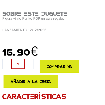
Sobre este juguete
Figura vinilo Funko POP en caja regalo.
LANZAMIENTO
12/12/2025
16.90
€
Figura
-
+
Comprar ya
POP
Sakamoto
Days
Añadir a la cesta
Nagumo
cantidad
CARACTERÍSTICAS