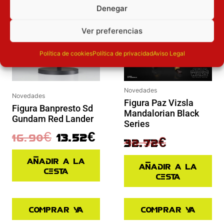
Denegar
Ver preferencias
Política de cookies
Política de privacidad
Aviso Legal
Novedades
Novedades
Figura Paz Vizsla
Figura Banpresto Sd
Mandalorian Black
Gundam Red Lander
Series
16.90
€
13.52
€
40.90
€
32.72
€
Añadir a la
Añadir a la
cesta
cesta
Comprar ya
Comprar ya