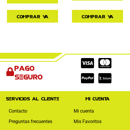
Comprar ya
Comprar ya
Cc-
Cc-
Cc-
Pago
visa
paypal
mas
seguro
Servicios al cliente
Mi cuenta
Contacto
Mi cuenta
Preguntas frecuentes
Mis Favoritos