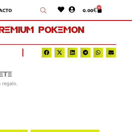
Heart
User-
0
acto
0.00
€
Cart
circle
Premium Pokemon
ete
 regalo.