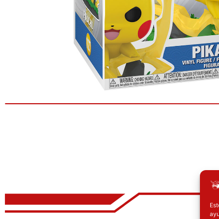
Est
ayu