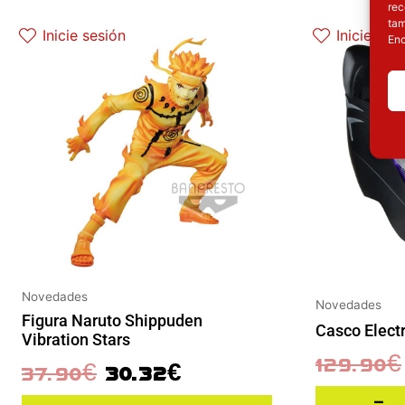
rec
El precio original era: 37.90€.
El precio actual es: 30.32€.
tam
Inicie sesión
Inicie ses
Enc
Novedades
Novedades
Figura Naruto Shippuden
Casco Elect
Vibration Stars
129.90
€
37.90
€
30.32
€