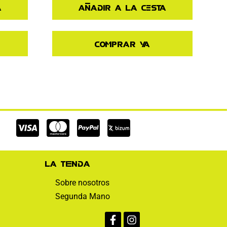
a
Añadir a la cesta
Comprar ya
Cc-
Cc-
Cc-
visa
mastercard
paypal
La tienda
Sobre nosotros
Segunda Mano
Facebook-
Instagram
f