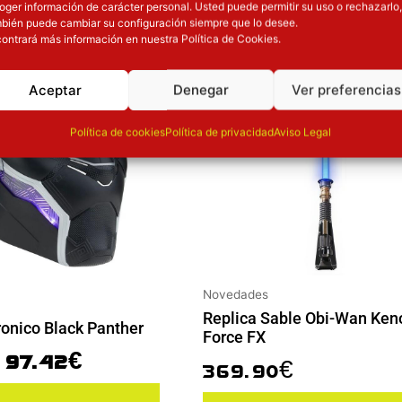
oger información de carácter personal. Usted puede permitir su uso o rechazarlo,
El precio original era: 129.90€.
El precio actual es: 97.42€.
bién puede cambiar su configuración siempre que lo desee.
ión
Inicie sesión
ontrará más información en nuestra Política de Cookies.
Aceptar
Denegar
Ver preferencias
Política de cookies
Política de privacidad
Aviso Legal
Novedades
Replica Sable Obi-Wan Ken
ronico Black Panther
Force FX
97.42
€
369.90
€