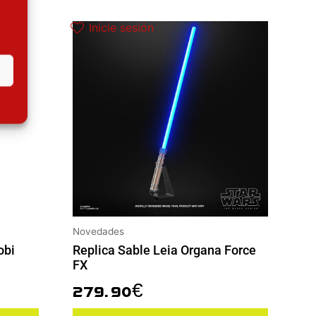
Inicie sesión
Novedades
obi
Replica Sable Leia Organa Force
FX
279.90
€