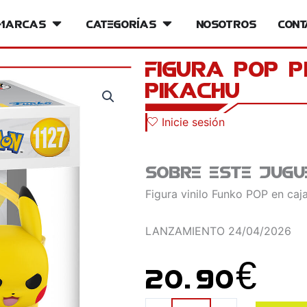
iversos
Marcas
Open Marcas
Categorías
Open Categorías
Nosotros
Cont
Figura POP 
Pikachu
Inicie sesión
Sobre este jugu
Figura vinilo Funko POP en caja
LANZAMIENTO
24/04/2026
20.90
€
Figura