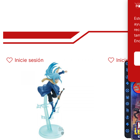
Est
ayu
rec
tam
Enc
El precio original era: 29.90€.
El precio actual es: 22.42€.
El p
Inicie sesión
Inicie ses