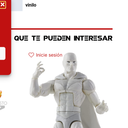
vinilo
OS QUE TE PUEDEN INTERESAR
al es: 30.32€.
El precio original era: 29.90€.
El precio actual es: 22.42€.
Inicie sesión