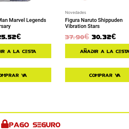
Novedades
 Man Marvel Legends
Figura Naruto Shippuden
rsary
Vibration Stars
25.52
€
37.90
€
30.32
€
ir a la cesta
Añadir a la cest
omprar ya
Comprar ya
Pago seguro