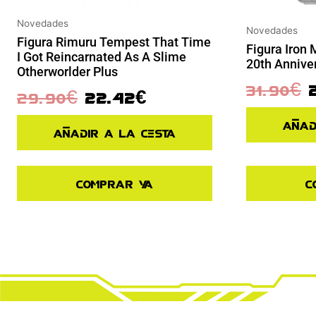
Novedades
Novedades
Figura Rimuru Tempest That Time
Figura Iron
I Got Reincarnated As A Slime
20th Annive
Otherworlder Plus
31.90
€
29.90
€
22.42
€
Añad
Añadir a la cesta
Comprar ya
C