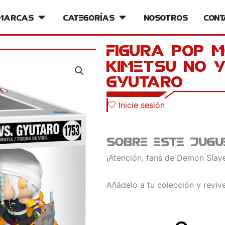
iversos
Marcas
Open Marcas
Categorías
Open Categorías
Nosotros
Cont
Figura POP 
Kimetsu no 
Gyutaro
Inicie sesión
Sobre este jugu
¡Atención, fans de Demon Slaye
Añádelo a tu colección y revive