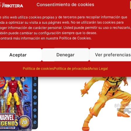
Consentimiento de cookies
Material
e sitio web utiliza cookies propias y de terceros para recopilar información que
da a optimizar su visita a sus páginas web. No se utilizarán las cookies para
oger información de carácter personal. Usted puede permitir su uso o rechazarlo,
bién puede cambiar su configuración siempre que lo desee.
OTROS PRODUCT
ontrará más información en nuestra Política de Cookies.
recio original era: 31.90€.
El precio actual es: 25.52€.
El precio original era: 37.90€.
El precio actu
Aceptar
Denegar
Ver preferencias
ión
Inicie sesión
Política de cookies
Política de privacidad
Aviso Legal