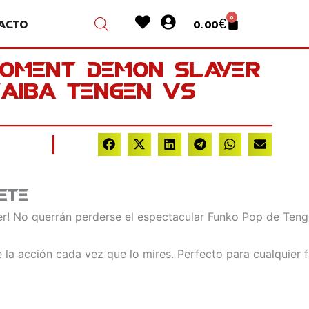
Heart
User-
0
acto
0.00
€
Cart
circle
Moment Demon Slayer
Yaiba Tengen VS
ete
r! No querrán perderse el espectacular Funko Pop de Tengen
 la acción cada vez que lo mires. Perfecto para cualquier f