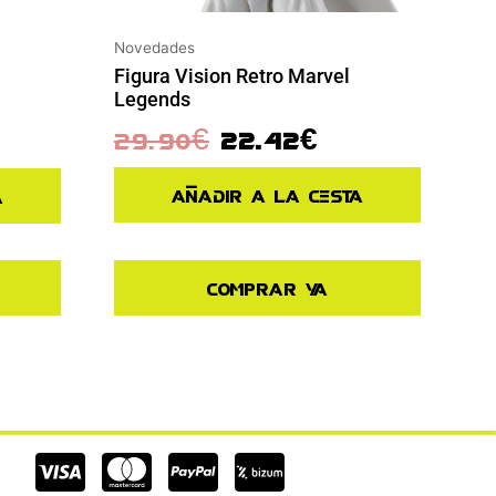
Novedades
Figura Vision Retro Marvel
Legends
29.90
€
22.42
€
Añadir a la cesta
a
Comprar ya
Cc-
Cc-
Cc-