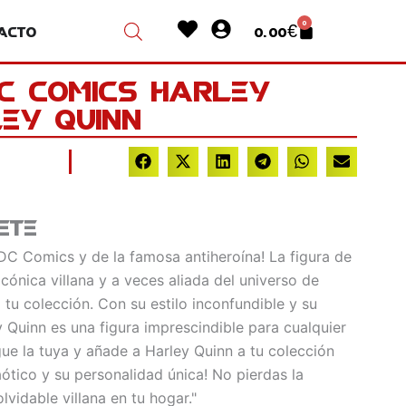
Heart
User-
0
acto
0.00
€
Cart
circle
DC Comics Harley
ey Quinn
ete
 DC Comics y de la famosa antiheroína! La figura de
cónica villana y a veces aliada del universo de
a tu colección. Con su estilo inconfundible y su
y Quinn es una figura imprescindible para cualquier
gue la tuya y añade a Harley Quinn a tu colección
aótico y su personalidad única! No pierdas la
lvidable villana en tu hogar."