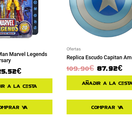
Ofertas
 Man Marvel Legends
Replica Escudo Capitan Am
rsary
109.90
€
87.92
€
25.52
€
Añadir a la cest
ir a la cesta
omprar ya
Comprar ya