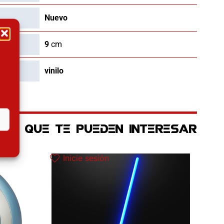
Nuevo
9
cm
vinilo
OS QUE TE PUEDEN INTERESAR
 actual es: 87.92€.
Inicie sesión