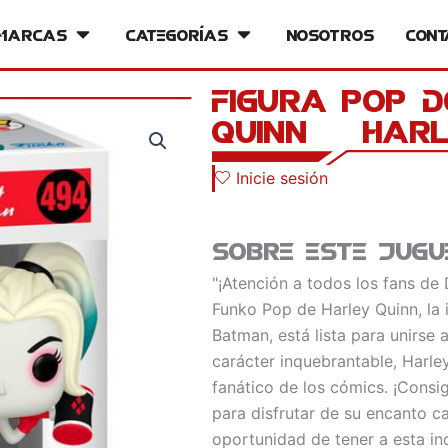
iversos
Marcas
Open Marcas
Categorías
Open Categorías
Nosotros
Cont
Figura POP 
Quinn – Harl
Inicie sesión
Sobre este jugu
"¡Atención a todos los fans de
Funko Pop de Harley Quinn, la i
Batman, está lista para unirse 
carácter inquebrantable, Harle
fanático de los cómics. ¡Consi
para disfrutar de su encanto c
oportunidad de tener a esta ino