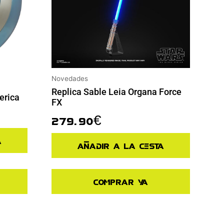
Novedades
Replica Sable Leia Organa Force
erica
FX
279.90
€
a
Añadir a la cesta
Comprar ya