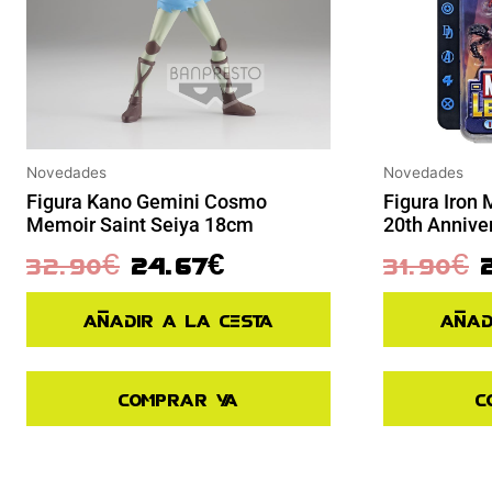
Novedades
Novedades
Figura Kano Gemini Cosmo
Figura Iron
Memoir Saint Seiya 18cm
20th Annive
32.90
€
24.67
€
31.90
€
Añadir a la cesta
Añad
Comprar ya
C