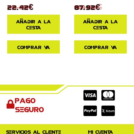
29.90
€
109.90
€
22.42
€
87.92
€
Añadir a la
Añadir a la
cesta
cesta
Comprar ya
Comprar ya
Cc-
Cc-
Cc-
Pago
visa
paypal
mas
seguro
Servicios al cliente
Mi cuenta