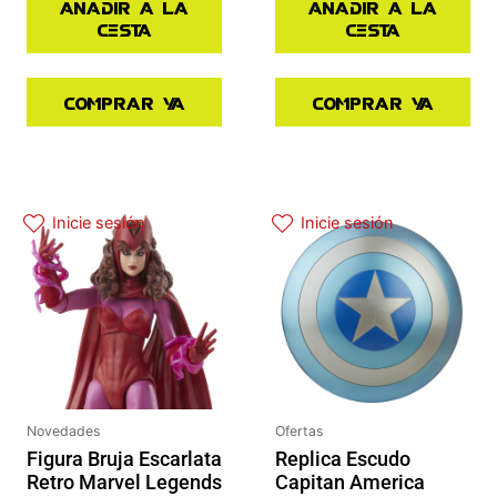
Añadir a la
Añadir a la
cesta
cesta
Comprar ya
Comprar ya
El precio original era: 29.90€.
El precio actual es: 22.42€.
El precio actual es: 87.92€.
El precio original era: 109.90€.
Inicie sesión
Inicie sesión
Novedades
Ofertas
Figura Bruja Escarlata
Replica Escudo
Retro Marvel Legends
Capitan America