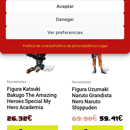
OTROS PRODUCTOS QUE TE
Aceptar
PUEDEN INTERESAR
Denegar
El precio original era: 32.90€.
El precio actual es: 26.32€.
El precio original era: 69.90€.
El preci
Inicie sesión
Inicie sesión
Ver preferencias
Política de cookies
Política de privacidad
Aviso Legal
Novedades
Novedades
Figura Katsuki
Figura Uzumaki
Bakugo The Amazing
Naruto Grandista
Heroes Special My
Nero Naruto
Hero Academia
Shippuden
32.90
€
69.90
€
59.41
€
26.32
€