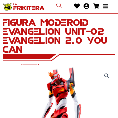
Ir
Heart
User-
Shoppin
Bars
al
circle
cart
contenido
Figura Moderoid
Evangelion Unit-02
Evangelion 2.0 You
Can