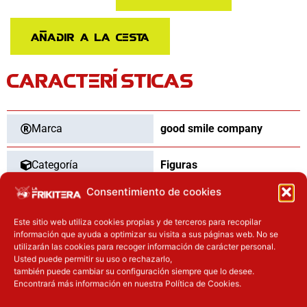
Evangelion
Unit-
Añadir a la cesta
02
Evangelion
CARACTERÍSTICAS
2.0
You
Can
cantidad
Marca
good smile company
Categoría
Figuras
Consentimiento de cookies
Tipo
Nuevo
Este sitio web utiliza cookies propias y de terceros para recopilar
información que ayuda a optimizar su visita a sus páginas web. No se
Dimensiones
14
cm
utilizarán las cookies para recoger información de carácter personal.
Usted puede permitir su uso o rechazarlo,
también puede cambiar su configuración siempre que lo desee.
Encontrará más información en nuestra Política de Cookies.