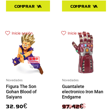
Comprar ya
Comprar ya
El precio actual es: 97.42€.
El precio original era: 129.90€.
Inicie sesión
Inicie sesión
Novedades
Novedades
Guantalete
Figura The Son
electronico Iron Man
Gohan Blood of
Endgame
Saiyans
129.90
€
32.90
€
97.42
€