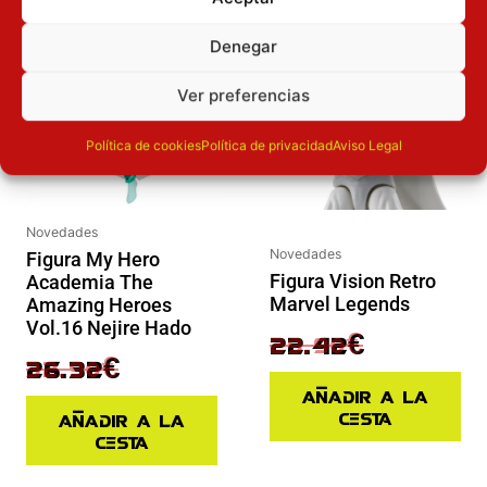
El precio original era: 32.90€.
El precio actual es: 26.32€.
El precio original era: 29.90€.
El precio actual es: 22.42€.
Inicie sesión
Inicie sesión
Denegar
Ver preferencias
Política de cookies
Política de privacidad
Aviso Legal
Novedades
Novedades
Figura My Hero
Figura Vision Retro
Academia The
Marvel Legends
Amazing Heroes
Vol.16 Nejire Hado
29.90
€
22.42
€
32.90
€
26.32
€
Añadir a la
cesta
Añadir a la
cesta