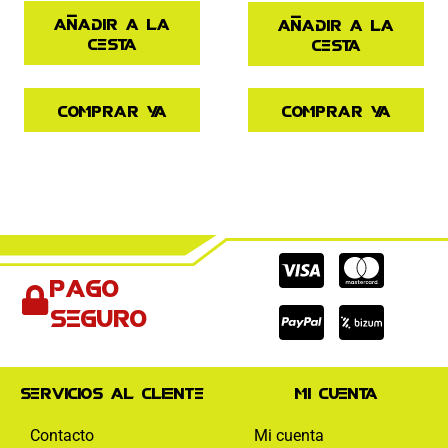
Añadir a la
Añadir a la
cesta
cesta
Comprar ya
Comprar ya
Cc-
Cc-
Cc-
Pago
visa
paypal
mas
seguro
Servicios al cliente
Mi cuenta
Contacto
Mi cuenta