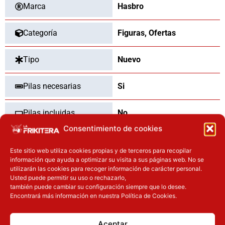
Marca
Hasbro
Categoría
Figuras
,
Ofertas
Tipo
Nuevo
Pilas necesarias
Si
Pilas incluidas
No
Consentimiento de cookies
Dimensiones
15
cm
Este sitio web utiliza cookies propias y de terceros para recopilar
información que ayuda a optimizar su visita a sus páginas web. No se
utilizarán las cookies para recoger información de carácter personal.
Usted puede permitir su uso o rechazarlo,
también puede cambiar su configuración siempre que lo desee.
OTROS PRODUCTOS QUE TE
Encontrará más información en nuestra Política de Cookies.
PUEDEN INTERESAR
Aceptar