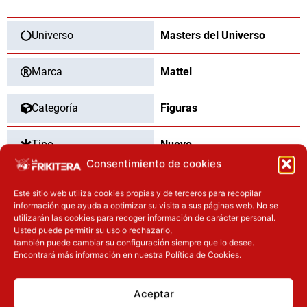
the
Universe
Universo
Masters del Universo
cantidad
Marca
Mattel
Categoría
Figuras
Tipo
Nuevo
Consentimiento de cookies
Dimensiones
18
cm
Este sitio web utiliza cookies propias y de terceros para recopilar
información que ayuda a optimizar su visita a sus páginas web. No se
utilizarán las cookies para recoger información de carácter personal.
Usted puede permitir su uso o rechazarlo,
también puede cambiar su configuración siempre que lo desee.
OTROS PRODUCTOS QUE TE
Encontrará más información en nuestra Política de Cookies.
PUEDEN INTERESAR
Aceptar
El precio original era: 32.90€.
El precio actual es: 26.32€.
El precio original era: 29.90€.
El precio actual es: 22.42€.