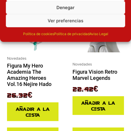
Inicie sesión
Inicie sesión
Denegar
Ver preferencias
Política de cookies
Política de privacidad
Aviso Legal
Novedades
Novedades
Figura My Hero
Figura Vision Retro
Academia The
Marvel Legends
Amazing Heroes
Vol.16 Nejire Hado
29.90
€
22.42
€
32.90
€
26.32
€
Añadir a la
cesta
Añadir a la
cesta