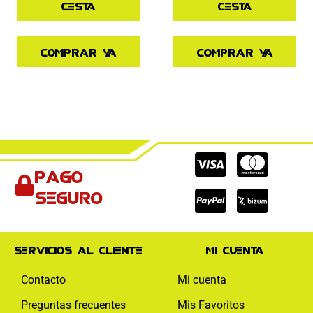
cesta
cesta
Comprar ya
Comprar ya
Cc-
Cc-
Cc-
Pago
visa
paypal
mas
seguro
Servicios al cliente
Mi cuenta
Contacto
Mi cuenta
Preguntas frecuentes
Mis Favoritos