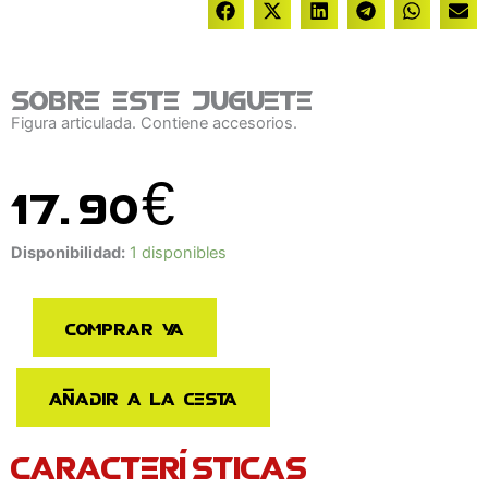
Sobre este juguete
Figura articulada. Contiene accesorios.
17.90
€
Figura
Disponibilidad:
1 disponibles
Masterverse
Sun
Comprar ya
Man
Rulers
of
Añadir a la cesta
the
Sun
CARACTERÍSTICAS
Masters
of