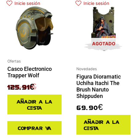
Inicie sesión
Inicie sesión
AGOTADO
Ofertas
Casco Electronico
Novedades
Trapper Wolf
Figura Dioramatic
Uchiha Itachi The
139.90
€
125.91
€
Brush Naruto
Shippuden
Añadir a la
69.90
€
cesta
Añadir a la
Comprar ya
cesta