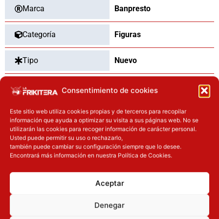
Marca
Banpresto
Categoría
Figuras
Tipo
Nuevo
Dimensiones
26
cm
Consentimiento de cookies
Este sitio web utiliza cookies propias y de terceros para recopilar
información que ayuda a optimizar su visita a sus páginas web. No se
utilizarán las cookies para recoger información de carácter personal.
OTROS PRODUCTOS QUE TE
Usted puede permitir su uso o rechazarlo,
también puede cambiar su configuración siempre que lo desee.
PUEDEN INTERESAR
Encontrará más información en nuestra Política de Cookies.
El precio original era: 29.90€.
El precio actual es: 22.42€.
El precio actual es: 110.41€.
El precio original era: 129.90€.
Inicie sesión
Inicie sesión
Aceptar
Denegar