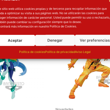
e sitio web utiliza cookies propias y de terceros para recopilar información que
da a optimizar su visita a sus páginas web. No se utilizarán las cookies para
oger información de carácter personal. Usted puede permitir su uso o rechazarlo,
OTROS PRODUCT
bién puede cambiar su configuración siempre que lo desee.
ontrará más información en nuestra Política de Cookies.
l precio original era: 32.90€.
El precio actual es: 26.32€.
El precio original era: 37.90€.
El precio actu
ión
Inicie sesión
Aceptar
Denegar
Ver preferencias
Política de cookies
Política de privacidad
Aviso Legal
Novedades