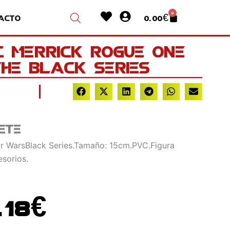
Heart
User-
0
acto
0.00
€
Cart
circle
c Merrick Rogue One
he Black Series
ete
ar WarsBlack Series.Tamaño: 15cm.PVC.Figura
esorios.
El
.18
€
ecio
precio