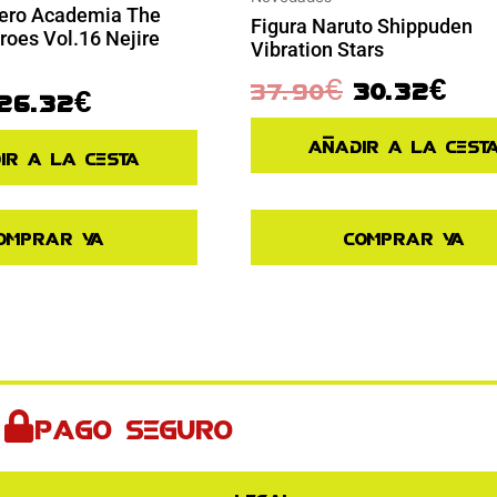
Hero Academia The
Figura Naruto Shippuden
oes Vol.16 Nejire
Vibration Stars
37.90
€
30.32
€
26.32
€
Añadir a la cest
ir a la cesta
omprar ya
Comprar ya
Pago seguro