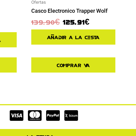
Ofertas
Casco Electronico Trapper Wolf
139.90
€
125.91
€
Añadir a la cesta
a
Comprar ya
Cc-
Cc-
Cc-
visa
mastercard
paypal