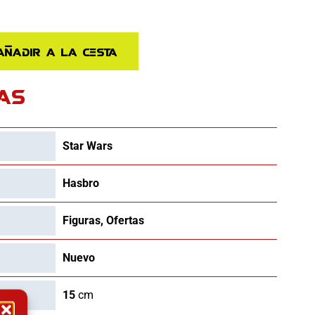
iginal
actual
a:
es:
Añadir a la cesta
.90€.
16.18€.
AS
Star Wars
Hasbro
Figuras
,
Ofertas
Nuevo
15
cm