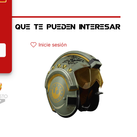
OS QUE TE PUEDEN INTERESAR
al es: 30.32€.
El precio original era: 139.90€.
El precio actual es: 125.91€.
Inicie sesión