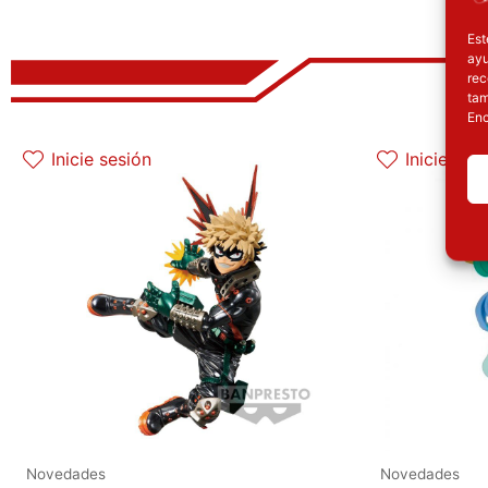
Est
ayu
rec
tam
Enc
El precio original era: 32.90€.
El precio actual es: 26.32€.
E
Inicie sesión
Inicie ses
Novedades
Novedades