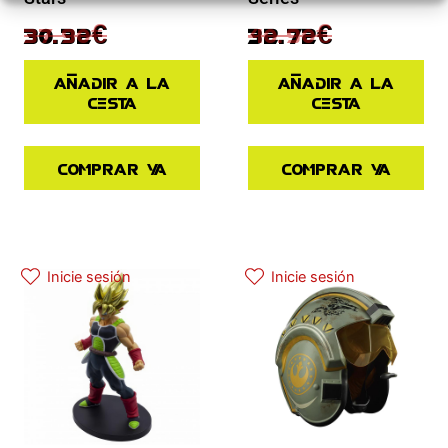
37.90
€
40.90
€
30.32
€
32.72
€
Añadir a la
Añadir a la
cesta
cesta
Comprar ya
Comprar ya
El precio original era: 34.90€.
El precio actual es: 17.45€.
El precio actual es: 125.91€.
El precio original era: 139.90€.
Inicie sesión
Inicie sesión