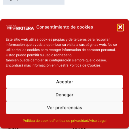
OTROS PRODUCTOS QUE TE
Consentimiento de cookies
PUEDEN INTERESAR
Este sitio web utiliza cookies propias y de terceros para recopilar
información que ayuda a optimizar su visita a sus páginas web. No se
El precio original era: 37.90€.
El precio actual es: 30.32€.
El precio original era: 40.90€.
El precio actual es: 32.72€.
utilizarán las cookies para recoger información de carácter personal.
Inicie sesión
Inicie sesión
Usted puede permitir su uso o rechazarlo,
también puede cambiar su configuración siempre que lo desee.
Encontrará más información en nuestra Política de Cookies.
Aceptar
Denegar
Ver preferencias
Novedades
Novedades
Figura Naruto
Figura Paz Vizsla
Política de cookies
Política de privacidad
Aviso Legal
Shippuden Vibration
Mandalorian Black
Stars
Series