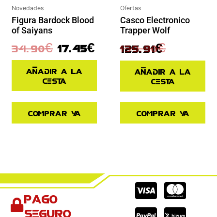
Ofertas
Novedades
Casco Electronico
Figura Bardock Blood
Trapper Wolf
of Saiyans
139.90
€
34.90
€
17.45
€
125.91
€
Añadir a la
Añadir a la
cesta
cesta
Comprar ya
Comprar ya
Cc-
Cc-
Cc-
Pago
visa
paypal
mas
seguro