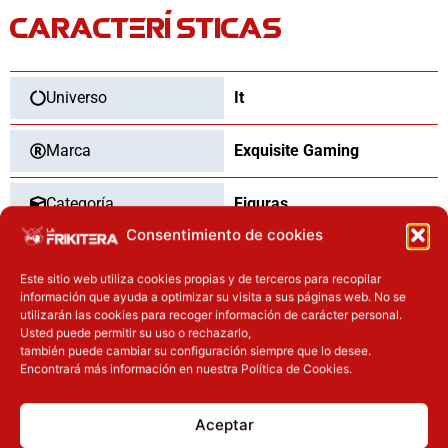
CARACTERÍSTICAS
IT
2
21cm
cantidad
Universo
It
Marca
Exquisite Gaming
Categoría
Figuras
Consentimiento de cookies
Tipo
Nuevo
Este sitio web utiliza cookies propias y de terceros para recopilar
información que ayuda a optimizar su visita a sus páginas web. No se
utilizarán las cookies para recoger información de carácter personal.
Usted puede permitir su uso o rechazarlo,
también puede cambiar su configuración siempre que lo desee.
OTROS PRODUCTOS QUE TE
Encontrará más información en nuestra Política de Cookies.
PUEDEN INTERESAR
Aceptar
El precio original era: 40.90€.
El precio actual es: 32.72€.
El precio actual es: 110.41€.
El precio original era: 129.90€.