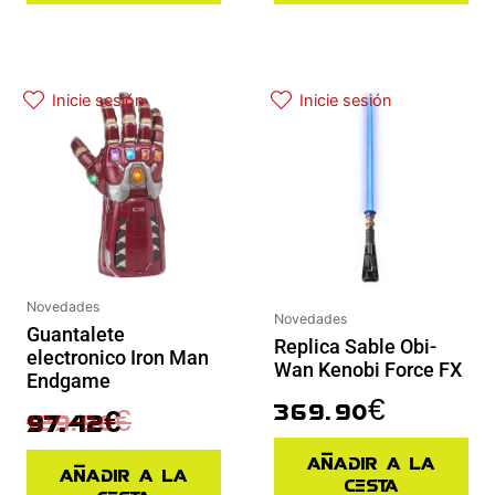
El precio actual es: 97.42€.
El precio original era: 129.90€.
Inicie sesión
Inicie sesión
Novedades
Novedades
Guantalete
Replica Sable Obi-
electronico Iron Man
Wan Kenobi Force FX
Endgame
369.90
€
129.90
€
97.42
€
Añadir a la
Añadir a la
cesta