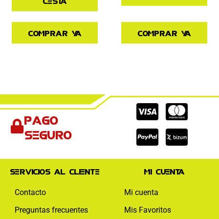
cesta
Comprar ya
Comprar ya
Cc-
Cc-
Cc-
Pago
visa
paypal
mas
seguro
Servicios al cliente
Mi cuenta
Contacto
Mi cuenta
Preguntas frecuentes
Mis Favoritos