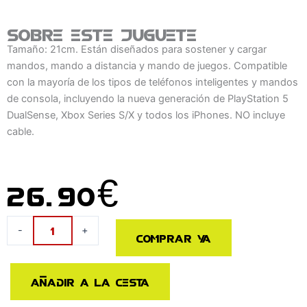
Sobre este juguete
Tamaño: 21cm. Están diseñados para sostener y cargar
mandos, mando a distancia y mando de juegos. Compatible
con la mayoría de los tipos de teléfonos inteligentes y mandos
de consola, incluyendo la nueva generación de PlayStation 5
DualSense, Xbox Series S/X y todos los iPhones. NO incluye
cable.
26.90
€
Cable
-
+
Comprar ya
Guy
soporte
sujecion
Añadir a la cesta
figura
Pennywise