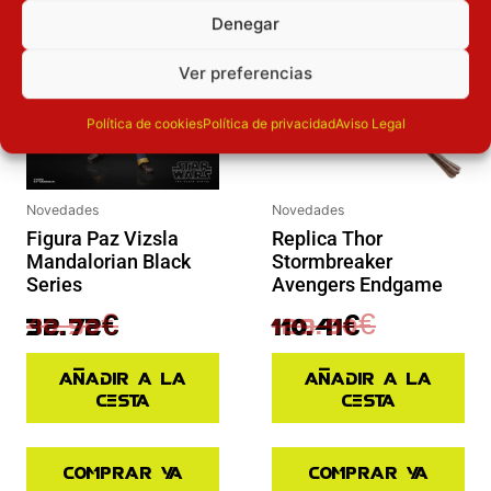
Inicie sesión
Inicie sesión
Denegar
Ver preferencias
Política de cookies
Política de privacidad
Aviso Legal
Novedades
Novedades
Figura Paz Vizsla
Replica Thor
Mandalorian Black
Stormbreaker
Series
Avengers Endgame
40.90
€
129.90
€
32.72
€
110.41
€
Añadir a la
Añadir a la
cesta
cesta
Comprar ya
Comprar ya