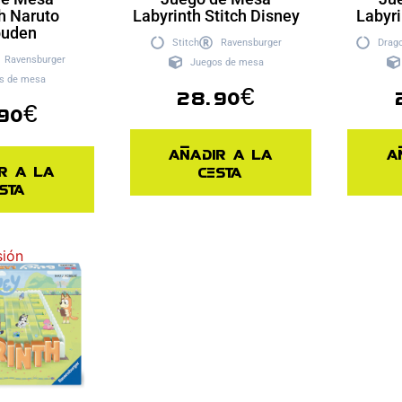
h Naruto
Labyrinth Stitch Disney
Labyri
puden
Stitch
Ravensburger
Drago
Ravensburger
Juegos de mesa
s de mesa
28.90
€
90
€
Añadir a la
A
r a la
cesta
sta
sión