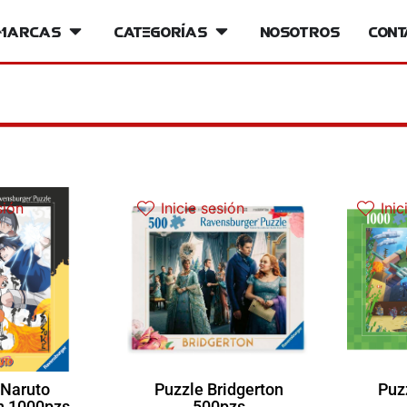
iversos
Marcas
Open Marcas
Categorías
Open Categorías
Nosotros
Cont
sión
Inicie sesión
Inic
 Naruto
Puzzle Bridgerton
Puz
n 1000pzs
500pzs