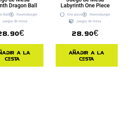
nth Dragon Ball
Labyrinth One Piece
n Ball
Ravensburger
One piece
Ravensburger
Juegos de mesa
Juegos de mesa
28.90
€
28.90
€
ñadir a la
Añadir a la
cesta
cesta