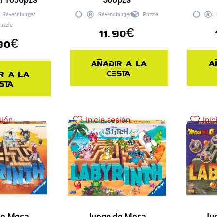
Ravensburger
Ravensburger
Puzzle
uzzle
11.90
€
90
€
Añadir a la
A
cesta
r a la
sta
sión
Inicie sesión
Inic
de Mesa
Juego de Mesa
Ju