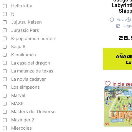
Labyrint
Hello kitty
Ship
It
Naruto
Jujutsu Kaisen
Juego
Jurassic Park
28.
K-pop demon hunters
Kaiju 8
Kinnikuman
Añadi
ce
La casa del dragon
La matanza de texas
La novia cadaver
Inicie se
Los simpsons
Marvel
MASK
Masters del Universo
Mazinger Z
Miercoles