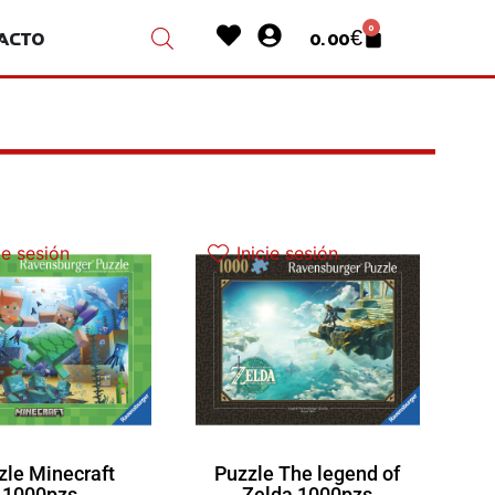
Heart
User-
0
acto
0.00
€
Cart
circle
ie sesión
Inicie sesión
zle Minecraft
Puzzle The legend of
1000pzs
Zelda 1000pzs