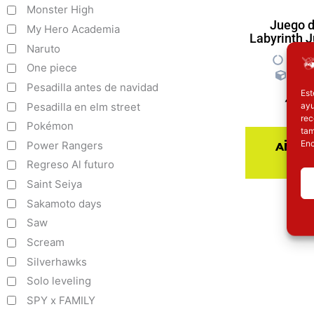
Monster High
Juego 
My Hero Academia
Labyrinth J
Naruto
Ra
One piece
Juego
Pesadilla antes de navidad
Est
19.
ayu
Pesadilla en elm street
rec
Pokémon
tam
Añadi
Enc
Power Rangers
ce
Regreso Al futuro
Saint Seiya
Sakamoto days
Saw
Scream
Silverhawks
Solo leveling
SPY x FAMILY