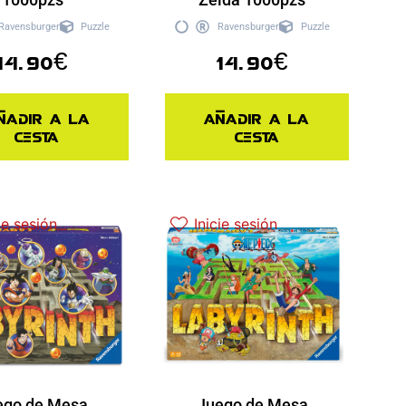
Ravensburger
Puzzle
Ravensburger
Puzzle
14.90
€
14.90
€
ñadir a la
Añadir a la
cesta
cesta
ie sesión
Inicie sesión
ego de Mesa
Juego de Mesa