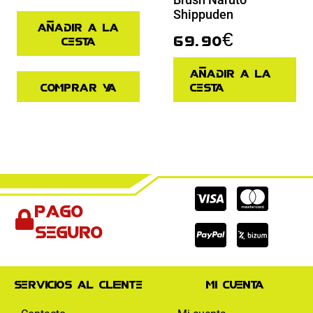
Shippuden
Añadir a la
69.90
€
cesta
Añadir a la
Comprar ya
cesta
Cc-
Cc-
Cc-
Pago
visa
paypal
mas
seguro
Servicios al cliente
Mi cuenta