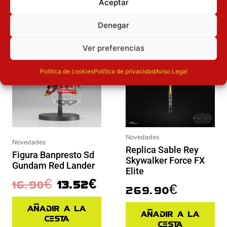
Aceptar
PUEDEN INTERESAR
Denegar
El precio original era: 16.90€.
El precio actual es: 13.52€.
Inicie sesión
Inicie sesión
Ver preferencias
Política de cookies
Política de privacidad
Aviso Legal
Novedades
Novedades
Replica Sable Rey
Figura Banpresto Sd
Skywalker Force FX
Gundam Red Lander
Elite
16.90
€
13.52
€
269.90
€
Añadir a la
Añadir a la
cesta
cesta