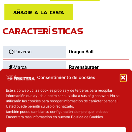
Mesa
Labyrinth
Añadir a la cesta
Dragon
Ball
CARACTERÍSTICAS
cantidad
Universo
Dragon Ball
Marca
Ravensburger
Consentimiento de cookies
Categoría
Juegos de mesa
Este sitio web utiliza cookies propias y de terceros para recopilar
información que ayuda a optimizar su visita a sus páginas web. No se
Tipo
Nuevo
utilizarán las cookies para recoger información de carácter personal.
Usted puede permitir su uso o rechazarlo,
también puede cambiar su configuración siempre que lo desee.
Encontrará más información en nuestra Política de Cookies.
OTROS PRODUCTOS QUE TE