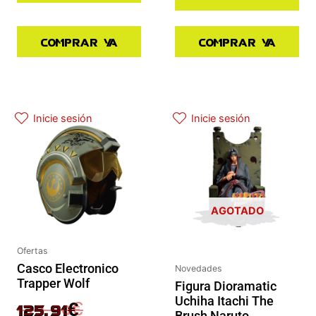
Comprar ya
Comprar ya
El precio actual es: 125.91€.
El precio original era: 139.90€.
Inicie sesión
Inicie sesión
AGOTADO
Ofertas
Casco Electronico
Novedades
Trapper Wolf
Figura Dioramatic
Uchiha Itachi The
139.90
€
125.91
€
Brush Naruto