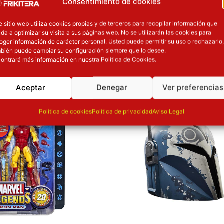
Consentimiento de cookies
e sitio web utiliza cookies propias y de terceros para recopilar información que
da a optimizar su visita a sus páginas web. No se utilizarán las cookies para
oger información de carácter personal. Usted puede permitir su uso o rechazarlo,
OTROS PRODUCT
bién puede cambiar su configuración siempre que lo desee.
ontrará más información en nuestra Política de Cookies.
recio original era: 31.90€.
El precio actual es: 25.52€.
ión
Inicie sesión
Aceptar
Denegar
Ver preferencias
Política de cookies
Política de privacidad
Aviso Legal