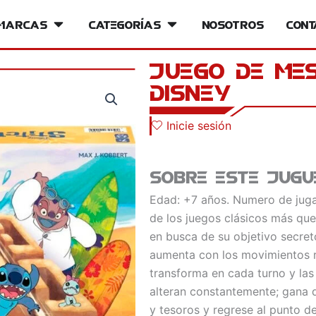
iversos
Marcas
Open Marcas
Categorías
Open Categorías
Nosotros
Cont
Juego de Me
Disney
Inicie sesión
Sobre este jugu
Edad: +7 años. Numero de juga
de los juegos clásicos más que
en busca de su objetivo secreto
aumenta con los movimientos re
transforma en cada turno y las
alteran constantemente; gana q
y tesoros y regrese al punto de