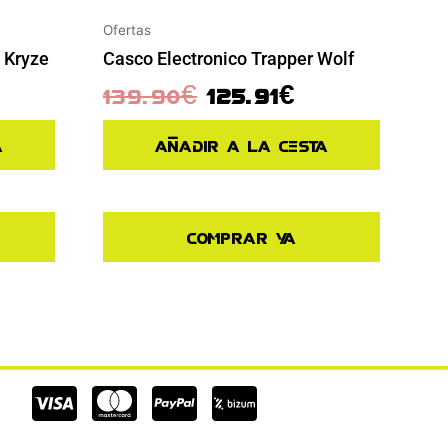
Ofertas
 Kryze
Casco Electronico Trapper Wolf
139.90
€
125.91
€
a
Añadir a la cesta
Comprar ya
Cc-
Cc-
Cc-
visa
mastercard
paypal