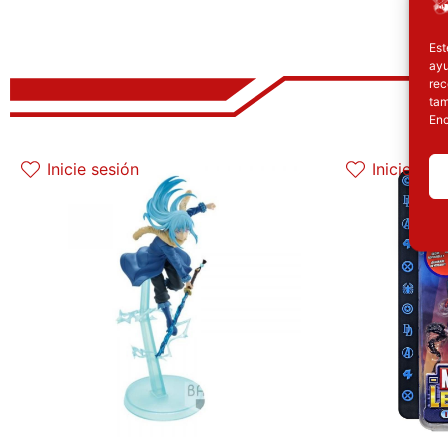
Est
ayu
rec
tam
Enc
El precio original era: 29.90€.
El precio actual es: 22.42€.
El p
Inicie sesión
Inicie ses