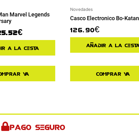
Novedades
 Man Marvel Legends
Casco Electronico Bo-Katan
rsary
126.90
€
25.52
€
Añadir a la cest
ir a la cesta
omprar ya
Comprar ya
Pago seguro