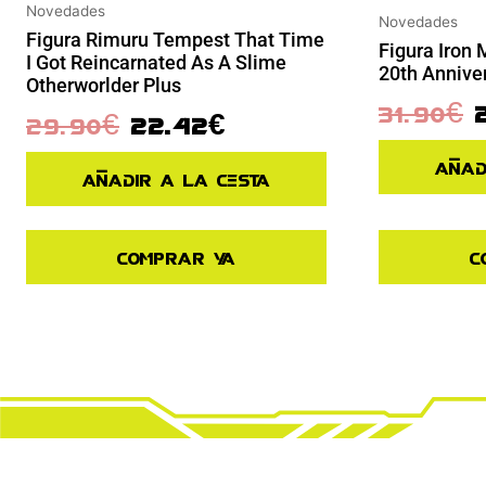
Novedades
Novedades
Figura Rimuru Tempest That Time
Figura Iron
I Got Reincarnated As A Slime
20th Annive
Otherworlder Plus
31.90
€
29.90
€
22.42
€
Añad
Añadir a la cesta
Comprar ya
C