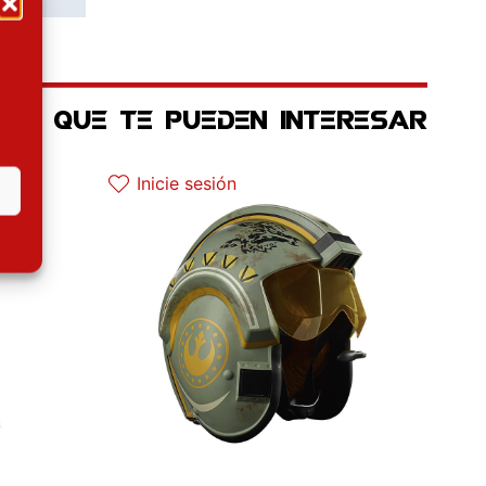
OS QUE TE PUEDEN INTERESAR
El precio original era: 139.90€.
El precio actual es: 125.91€.
Inicie sesión