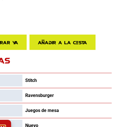
rar ya
Añadir a la cesta
AS
Stitch
Ravensburger
Juegos de mesa
Nuevo