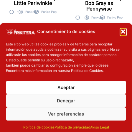
Little Periwinkle
Bob Gray as
Pennywise
It
Funko
Funko Pop
It
Funko
Funko Pop
16.90
€
16.90
€
Consentimiento de cookies
Este sitio web utiliza cookies propias y de terceros para recopilar
Añadir a la
información que ayuda a optimizar su visita a sus páginas web. No se
Añadir a la
cesta
utilizarán las cookies para recoger información de carácter personal.
cesta
Usted puede permitir su uso o rechazarlo,
también puede cambiar su configuración siempre que lo desee.
Encontrará más información en nuestra Política de Cookies.
Inicie sesión
Inicie sesión
Aceptar
Denegar
Ver preferencias
Política de cookies
Política de privacidad
Aviso Legal