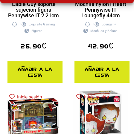
Cable Guy soporte
Mochila nylon I Heart
sujecion figura
Pennywise IT
Pennywise IT 2 21cm
Loungefly 44cm
It
Exquisite Gaming
It
Loungefly
Figuras
Mochilas y Bolsos
26.90
€
42.90
€
Añadir a la
Añadir a la
cesta
cesta
Inicie sesión
Inicie sesión