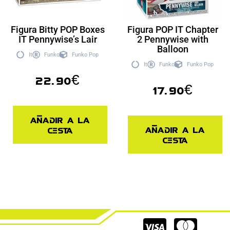
Figura Bitty POP Boxes
Figura POP IT Chapter
IT Pennywise’s Lair
2 Pennywise with
Balloon
It
Funko
Funko Pop
It
Funko
Funko Pop
22.90
€
17.90
€
Añadir a la
Añadir a la
cesta
cesta
Cc-
Cc-
Cc-