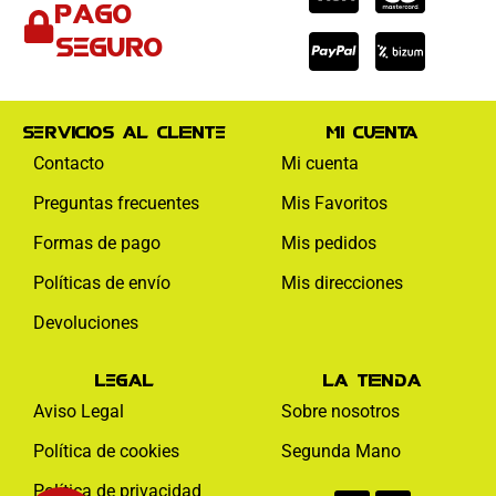
Pago
visa
paypal
mas
seguro
Servicios al cliente
Mi cuenta
Contacto
Mi cuenta
Preguntas frecuentes
Mis Favoritos
Formas de pago
Mis pedidos
Políticas de envío
Mis direcciones
Devoluciones
Legal
La tienda
Aviso Legal
Sobre nosotros
Política de cookies
Segunda Mano
Facebook-
Instagram
Política de privacidad