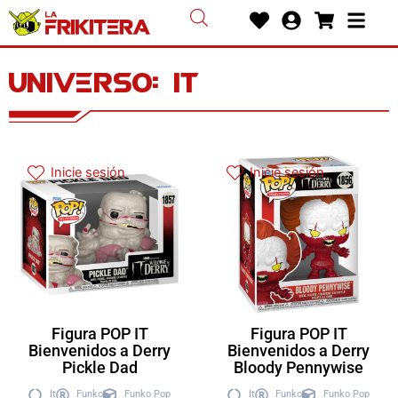
Ir
Heart
User-
Shoppin
Bars
al
circle
cart
contenido
Universo: it
Inicie sesión
Inicie sesión
Figura POP IT
Figura POP IT
Bienvenidos a Derry
Bienvenidos a Derry
Pickle Dad
Bloody Pennywise
It
Funko
Funko Pop
It
Funko
Funko Pop