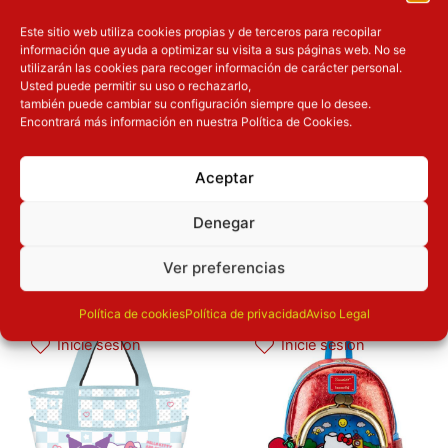
Pre-venta
Este sitio web utiliza cookies propias y de terceros para recopilar
información que ayuda a optimizar su visita a sus páginas web. No se
Neceser Happy Hello
Neceser Happy Hello
utilizarán las cookies para recoger información de carácter personal.
Kitty and Friends
Kitty and Friends
Usted puede permitir su uso o rechazarlo,
también puede cambiar su configuración siempre que lo desee.
Hello kitty
Karactermania
Hello kitty
Karactermania
Encontrará más información en nuestra Política de Cookies.
Complementos
Complementos
5.90
€
5.90
€
Aceptar
Denegar
Añadir a la
Añadir a la
cesta
cesta
Ver preferencias
Política de cookies
Política de privacidad
Aviso Legal
Inicie sesión
Inicie sesión