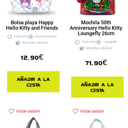
Bolsa playa Happy
Mochila 50th
Hello Kitty and Friends
Anniversary Hello Kitty
Loungefly 26cm
Hello kitty
Karactermania
Hello kitty
Loungefly
Mochilas y Bolsos
Mochilas y Bolsos
12.90
€
71.90
€
Añadir a la
Añadir a la
cesta
cesta
Inicie sesión
Inicie sesión