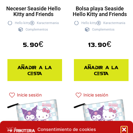
Neceser Seaside Hello
Bolsa playa Seaside
Kitty and Friends
Hello Kitty and Friends
Hello kitty
Karactermania
Hello kitty
Karactermania
Complementos
Complementos
5.90
€
13.90
€
Añadir a la
Añadir a la
cesta
cesta
Inicie sesión
Inicie sesión
Consentimiento de cookies