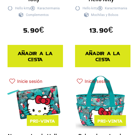
Hello kitty
Karactermania
Hello kitty
Karactermania
Complementos
Mochilas y Bolsos
5.90
€
13.90
€
Añadir a la
Añadir a la
cesta
cesta
Inicie sesión
Inicie sesión
Pre-venta
Pre-venta