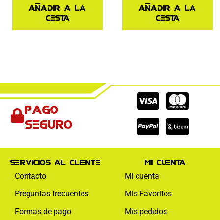
Añadir a la
Añadir a la
cesta
cesta
Cc-
Cc-
Cc-
Pago
visa
paypal
mas
seguro
Servicios al cliente
Mi cuenta
Contacto
Mi cuenta
Preguntas frecuentes
Mis Favoritos
Formas de pago
Mis pedidos