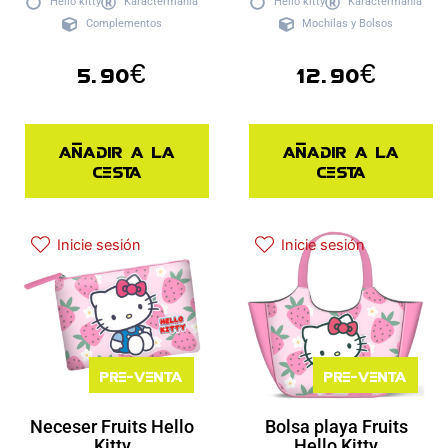
Hello kitty
Karactermania
Hello kitty
Karactermania
Complementos
Mochilas y Bolsos
5.90
€
12.90
€
Añadir a la
Añadir a la
cesta
cesta
Inicie sesión
Inicie sesión
Pre-venta
Pre-venta
Neceser Fruits Hello
Bolsa playa Fruits
Kitty
Hello Kitty