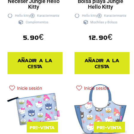
Neceser Jungle Hello
Bolsa playa Jungle
Kitty
Hello Kitty
Hello kitty
Karactermania
Hello kitty
Karactermania
Complementos
Mochilas y Bolsos
5.90
€
12.90
€
Añadir a la
Añadir a la
cesta
cesta
Inicie sesión
Inicie sesión
Pre-venta
Pre-venta