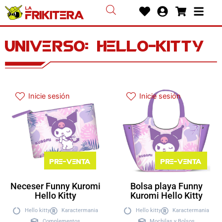
Ir
Heart
User-
Shoppin
Bars
al
circle
cart
contenido
Universo: hello-kitty
Inicie sesión
Inicie sesión
Pre-venta
Pre-venta
Neceser Funny Kuromi
Bolsa playa Funny
Hello Kitty
Kuromi Hello Kitty
Hello kitty
Karactermania
Hello kitty
Karactermania
Complementos
Mochilas y Bolsos