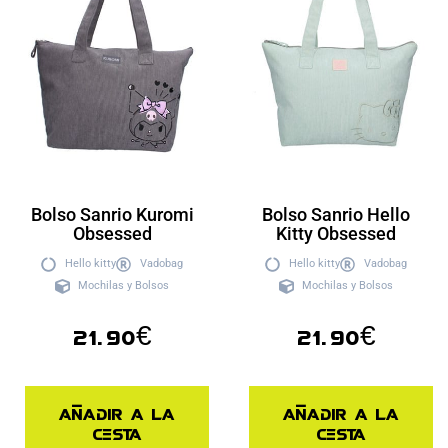
Bolso Sanrio Kuromi
Bolso Sanrio Hello
Obsessed
Kitty Obsessed
Hello kitty
Vadobag
Hello kitty
Vadobag
Mochilas y Bolsos
Mochilas y Bolsos
21.90
€
21.90
€
Añadir a la
Añadir a la
cesta
cesta