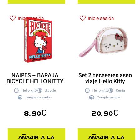
Inicie sesión
Inicie sesión
NAIPES – BARAJA
Set 2 neceseres aseo
BICYCLE HELLO KITTY
viaje Hello Kitty
Hello kitty
Bicycle
Hello kitty
Cerdá
Juegos de cartas
Complementos
8.90
€
20.90
€
Añadir a la
Añadir a la