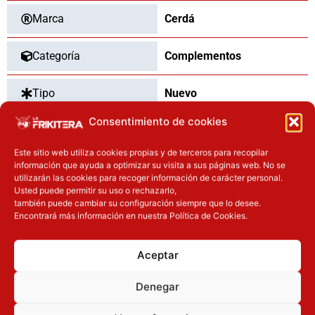
Marca
Cerdá
Categoría
Complementos
Tipo
Nuevo
Consentimiento de cookies
Este sitio web utiliza cookies propias y de terceros para recopilar
OTROS PRODUCTOS QUE TE
información que ayuda a optimizar su visita a sus páginas web. No se
utilizarán las cookies para recoger información de carácter personal.
PUEDEN INTERESAR
Usted puede permitir su uso o rechazarlo,
también puede cambiar su configuración siempre que lo desee.
El precio original era: 32.90€.
El precio actual es: 26.32€.
El precio original era: 34.90€.
El precio
Encontrará más información en nuestra Política de Cookies.
Inicie sesión
Inicie sesión
Aceptar
Denegar