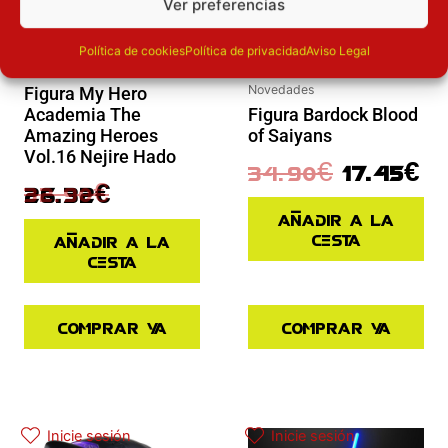
Ver preferencias
Política de cookies
Política de privacidad
Aviso Legal
Novedades
Novedades
Figura My Hero
Academia The
Figura Bardock Blood
Amazing Heroes
of Saiyans
Vol.16 Nejire Hado
34.90
€
17.45
€
32.90
€
26.32
€
Añadir a la
cesta
Añadir a la
cesta
Comprar ya
Comprar ya
El precio actual es: 97.42€.
El precio original era: 129.90€.
Inicie sesión
Inicie sesión