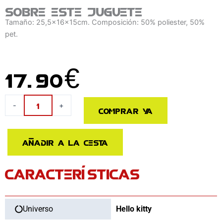
Sobre este juguete
Tamaño: 25,5x16x15cm. Composición: 50% poliester, 50%
pet.
17.90
€
Neceser
-
+
Comprar ya
aseo
viaje
Hello
Añadir a la cesta
Kitty
cantidad
CARACTERÍSTICAS
Universo
Hello kitty