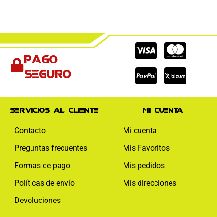
Cc-
Cc-
Cc-
Pago
visa
paypal
mas
seguro
Servicios al cliente
Mi cuenta
Contacto
Mi cuenta
Preguntas frecuentes
Mis Favoritos
Formas de pago
Mis pedidos
Políticas de envío
Mis direcciones
Devoluciones