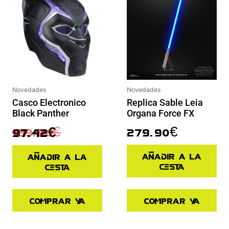
Novedades
Novedades
Casco Electronico
Replica Sable Leia
Black Panther
Organa Force FX
129.90
€
279.90
€
97.42
€
Añadir a la
Añadir a la
cesta
cesta
Comprar ya
Comprar ya